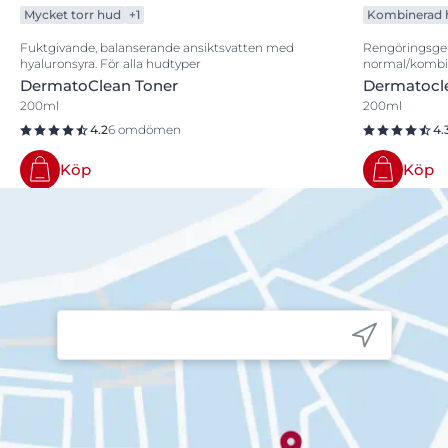
Mycket torr hud
+1
Kombinerad 
Fuktgivande, balanserande ansiktsvatten med
Rengöringsgel
hyaluronsyra. För alla hudtyper
normal/kombi
DermatoClean Toner
Dermatocle
200ml
200ml
4.2
6 omdömen
4.
Köp
Köp