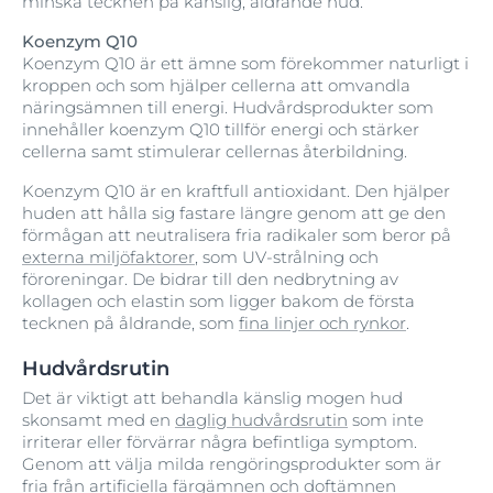
minska tecknen på känslig, åldrande hud.
Koenzym Q10
Koenzym Q10 är ett ämne som förekommer naturligt i
kroppen och som hjälper cellerna att omvandla
näringsämnen till energi. Hudvårdsprodukter som
innehåller koenzym Q10 tillför energi och stärker
cellerna samt stimulerar cellernas återbildning.
Koenzym Q10 är en kraftfull antioxidant. Den hjälper
huden att hålla sig fastare längre genom att ge den
förmågan att neutralisera fria radikaler som beror på
externa miljöfaktorer
, som UV-strålning och
föroreningar. De bidrar till den nedbrytning av
kollagen och elastin som ligger bakom de första
tecknen på åldrande, som
fina linjer och rynkor
.
Hudvårdsrutin
Det är viktigt att behandla känslig mogen hud
skonsamt med en
daglig hudvårdsrutin
som inte
irriterar eller förvärrar några befintliga symptom.
Genom att välja milda rengöringsprodukter som är
fria från artificiella färgämnen och doftämnen