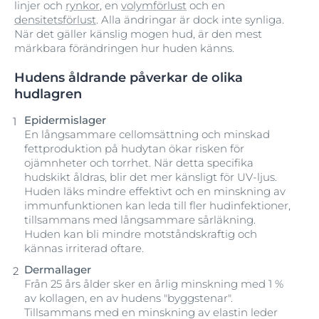
linjer och
rynkor
, en
volymförlust
och en
densitetsförlust
. Alla ändringar är dock inte synliga.
När det gäller känslig mogen hud, är den mest
märkbara förändringen hur huden känns.
Hudens åldrande påverkar de olika
hudlagren
Epidermislager
En långsammare cellomsättning och minskad
fettproduktion på hudytan ökar risken för
ojämnheter och torrhet. När detta specifika
hudskikt åldras, blir det mer känsligt för UV-ljus.
Huden läks mindre effektivt och en minskning av
immunfunktionen kan leda till fler hudinfektioner,
tillsammans med långsammare sårläkning.
Huden kan bli mindre motståndskraftig och
kännas irriterad oftare.
Dermallager
Från 25 års ålder sker en årlig minskning med 1 %
av kollagen, en av hudens "byggstenar".
Tillsammans med en minskning av elastin leder