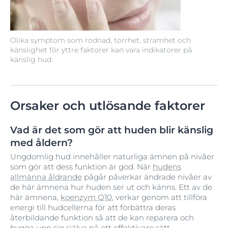
Olika symptom som rodnad, torrhet, stramhet och
känslighet för yttre faktorer kan vara indikatorer på
känslig hud.
Orsaker och utlösande faktorer
Vad är det som gör att huden blir känslig
med åldern?
Ungdomlig hud innehåller naturliga ämnen på nivåer
som gör att dess funktion är god. När
hudens
allmänna åldrande
pågår påverkar ändrade nivåer av
de här ämnena hur huden ser ut och känns. Ett av de
här ämnena,
koenzym Q10
, verkar genom att tillföra
energi till hudcellerna för att förbättra deras
återbildande funktion så att de kan reparera och
bygga upp sig själva på ett effektivare sätt.