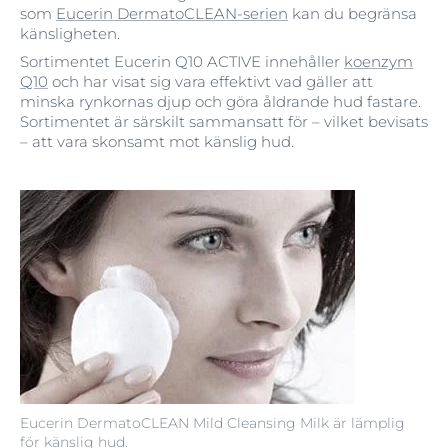
som
Eucerin DermatoCLEAN-serien
kan du begränsa
känsligheten.
Sortimentet Eucerin Q10 ACTIVE innehåller
koenzym
Q10
och har visat sig vara effektivt vad gäller att
minska rynkornas djup och göra åldrande hud fastare.
Sortimentet är särskilt sammansatt för – vilket bevisats
– att vara skonsamt mot känslig hud.
Eucerin DermatoCLEAN Mild Cleansing Milk är lämplig
för känslig hud.