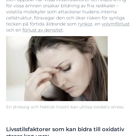
för vissa ämnen orsakar bildning av fria radikaler –
volatila molekyler som attackerar hudens interna
cellstruktur, försvagar den och ökar risken för synliga
tecken på förtida åldrande som
rynkor
, en
volymförlust
och en
förlust av densitet
.
En stressig och hektisk livsstil kan utlösa oxidativ stress.
Livsstilsfaktorer som kan bidra till oxidativ