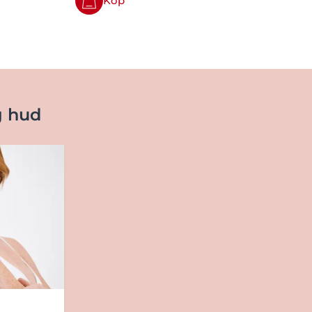
Köp
g hud