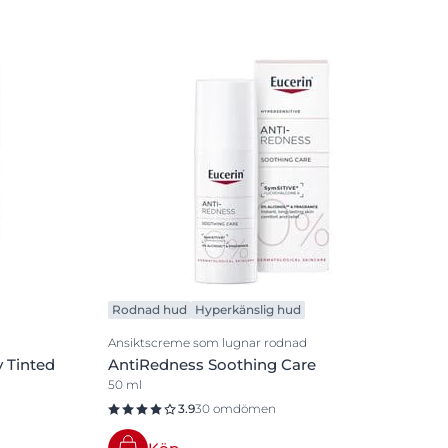
Rodnad hud
Hyperkänslig hud
Ansiktscreme som lugnar rodnad
 Tinted
AntiRedness Soothing Care
50 ml
3.9
30 omdömen