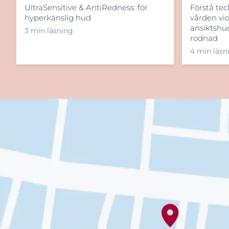
Förstå te
UltraSensitive & AntiRedness: för
vården vi
hyperkänslig hud
ansiktshu
3 min läsning
rodnad
4 min läsn