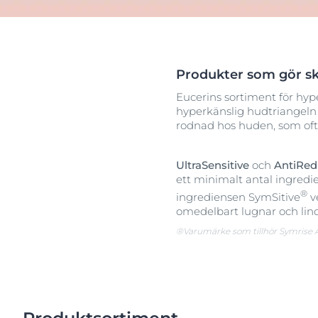
Sprucken hud
Sprucken hud
Uppt
Svettning
Torr hud
Torr hud
Torr, irriterad
Produkter som gör sk
Hyperpigmentering
Eucerins sortiment för hyp
hyperkänslig hudtriangeln 
Torr, irriterad & kliande hud
rodnad hos huden, som oft
UltraSensitive
och
AntiRed
ett minimalt antal ingredie
®
ingrediensen SymSitive
ve
omedelbart lugnar och lin
®Varumärke som tillhör Symrise 