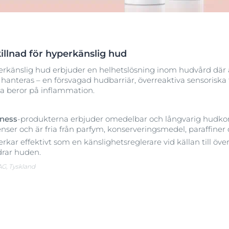
produkter
Irriterad hud
Sprucken hud
+1
äck Anti-Pigment
UltraSensitive & AntiRedness
Universalsalvan för torr hud
Aquaphor Soothing Skin Balm
UreaRepair
 & kliande hud
45 ML
illnad för hyperkänslig hud
Läs mer
4.9
34 omdömen
erkänslig hud erbjuder en helhetslösning inom hudvård där a
hanteras – en försvagad hudbarriär, överreaktiva sensoriska 
Köp
a beror på inflammation.
Pigmentfläckar
ness
-produkterna erbjuder omedelbar och långvarig hudkomf
nser och är fria från parfym, konserveringsmedel, paraffiner 
Dagcreme mot pigmentfläckar
Anti-Pigment Day SPF 30
rkar effektivt som en känslighetsreglerare vid källan till öve
50 ml
drar huden.
3.2
33 omdömen
AG, Tyskland
Köp
Visa alla produkt