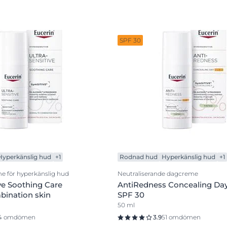
SPF 30
Hyperkänslig hud
+1
Rodnad hud
Hyperkänslig hud
+1
 för hyperkänslig hud
Neutraliserande dagcreme
ive Soothing Care
AntiRedness Concealing Day
ination skin
SPF 30
50 ml
4 omdömen
3.9
51 omdömen