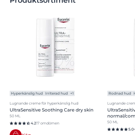
Produktsortiment
Hyperkänslig hud
Irriterad hud
+1
Rodnad hud
Lugnande creme för hyperkänslig hud
Lugnande creme
UltraSensitive Soothing Care dry skin
UltraSensit
normal/comb
50 ML
50 ML
4.2
17 omdömen
5.0