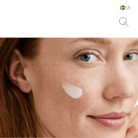
SE
Välj land