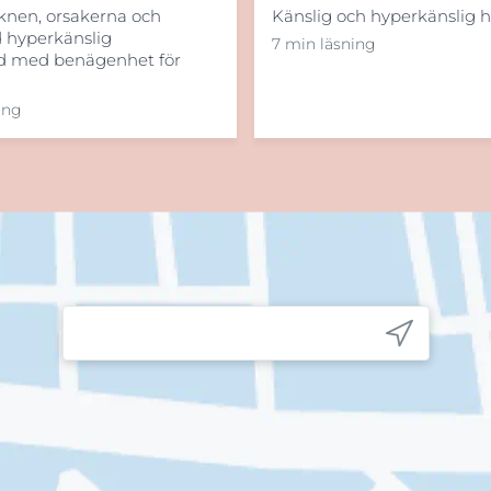
cknen, orsakerna och
Känslig och hyperkänslig 
d hyperkänslig
7 min läsning
d med benägenhet för
ing