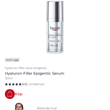
Anti-age
hyaluron-filler-plus-longevity
Hyaluron-Filler Epigentic Serum
30ml
5.0
2 omdömen
Köp
Åldrande hud