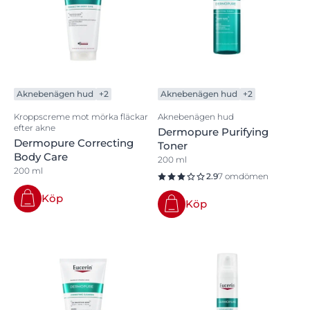
Aknebenägen hud
+2
Aknebenägen hud
+2
Kroppscreme mot mörka fläckar
Aknebenägen hud
efter akne
Dermopure Purifying
Dermopure Correcting
Toner
Body Care
200 ml
200 ml
2.9
7 omdömen
Köp
Köp