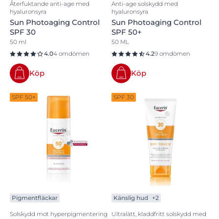
Återfuktande anti-age med
Anti-age solskydd med
hyaluronsyra
hyaluronsyra
Sun Photoaging Control
Sun Photoaging Control
SPF 30
SPF 50+
50 ml
50 ML
4.0
4 omdömen
4.2
9 omdömen
Köp
Köp
SPF 50+
SPF 30
Pigmentfläckar
Känslig hud
+2
Solskydd mot hyperpigmentering
Ultralätt, kladdfritt solskydd med