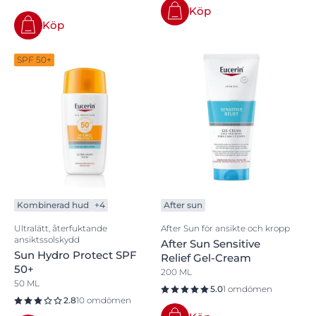
Köp
Köp
SPF 50+
Kombinerad hud
+4
After sun
Ultralätt, återfuktande
After Sun för ansikte och kropp
ansiktssolskydd
After Sun Sensitive
Sun Hydro Protect SPF
Relief Gel-Cream
50+
200 ML
50 ML
5.0
1 omdömen
2.8
10 omdömen