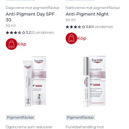
Dagcreme mot pigmentfläckar
Nattcreme mot pigmentfläckar
Anti-Pigment Day SPF
Anti-Pigment Night
30
50 ml
50 ml
3.6
18 omdömen
3.2
33 omdömen
Köp
Köp
Pigmentfläckar
Pigmentfläckar
Ögoncreme som reducerar
Punktbehandling mot