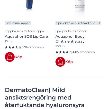
Spruckna läppar
Sprucken och irriterad hud
+1
Läppbalsam för torra läppar
Sprej för hela kroppen
Aquaphor SOS Lip Care
Aquaphor Body
Ointment Spray
10 ml
250 ml
3.7
6 omdömen
4.0
5 omdömen
Köp
Köp
DermatoClean| Mild
ansiktsrengöring med
återfuktande hyaluronsyra