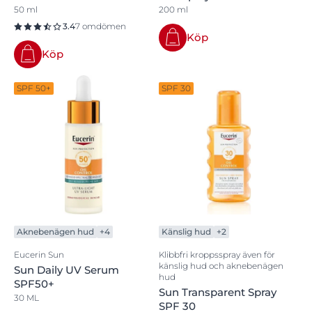
50 ml
200 ml
3.4
7 omdömen
Köp
Köp
SPF 50+
SPF 30
Aknebenägen hud
+4
Känslig hud
+2
Eucerin Sun
Klibbfri kroppsspray även för
känslig hud och aknebenägen
Sun Daily UV Serum
hud
SPF50+
Sun Transparent Spray
30 ML
SPF 30