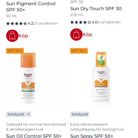
SPF 30
Sun Pigment Control
Sun Dry Touch SPF 30
SPF 50+
200 ml
50 ML
4.0
4 omdömen
4.2
23 omdömen
Köp
Köp
SPF 50+
SPF 50+
Solskydd
+1
Solskydd
Solskydd för normal-kombinerad
Extra vattenresistent
& aknebenägen hud
solskyddspray för känslig hud
Sun Oil Control SPF 50+
Sun Spray SPF 50+