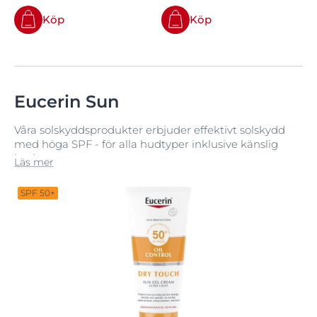
Köp
Köp
Eucerin Sun
Våra solskyddsprodukter erbjuder effektivt solskydd
med höga SPF - för alla hudtyper inklusive känslig
hud.
Läs mer
SPF 50+