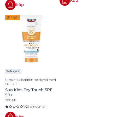
Köp
Köp
SPF 50+
Solskydd
Ultralätt, kladdfritt solskydd med
SPF50+
Sun Kids Dry Touch SPF
50+
200 ML
1.0
2 omdömen
Köp