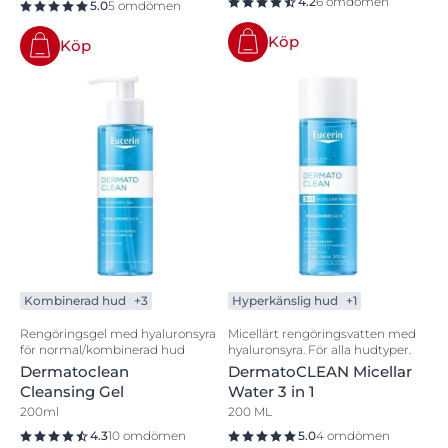
4.2
6 omdömen
5.0
5 omdömen
Köp
Köp
Kombinerad hud
+3
Hyperkänslig hud
+1
Rengöringsgel med hyaluronsyra
Micellärt rengöringsvatten med
för normal/kombinerad hud
hyaluronsyra. För alla hudtyper.
Dermatoclean
DermatoCLEAN Micellar
Cleansing Gel
Water 3 in 1
200ml
200 ML
4.3
10 omdömen
5.0
4 omdömen