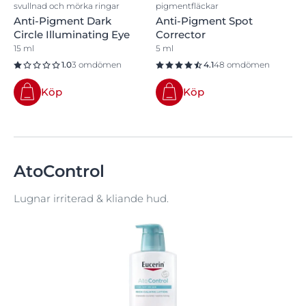
svullnad och mörka ringar
pigmentfläckar
Anti-Pigment Dark
Anti-Pigment Spot
Circle Illuminating Eye
Corrector
15 ml
5 ml
1.0
3 omdömen
4.1
48 omdömen
Köp
Köp
AtoControl
Lugnar irriterad & kliande hud.