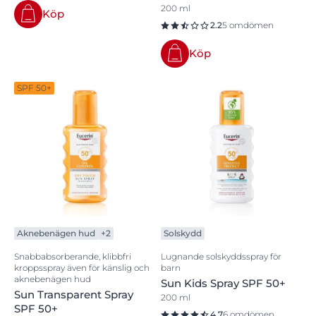
200 ml
Köp
2.2
5 omdömen
Köp
SPF 50+
Aknebenägen hud
+2
Solskydd
Snabbabsorberande, klibbfri
Lugnande solskyddsspray för
kroppsspray även för känslig och
barn
aknebenägen hud
Sun Kids Spray SPF 50+
Sun Transparent Spray
200 ml
SPF 50+
4.7
6 omdömen