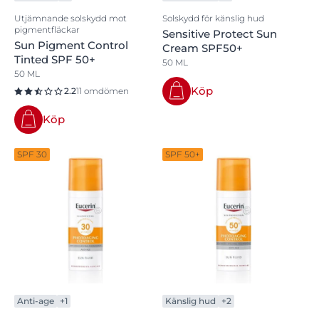
Utjämnande solskydd mot
Solskydd för känslig hud
pigmentfläckar
Sensitive Protect Sun
Sun Pigment Control
Cream SPF50+
Tinted SPF 50+
50 ML
50 ML
Köp
2.2
11 omdömen
Köp
SPF 30
SPF 50+
Anti-age
+1
Känslig hud
+2