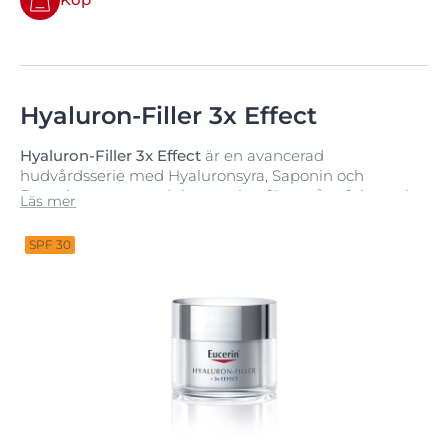
Hyaluron-Filler 3x Effect
Hyaluron-Filler 3x Effect
är en avancerad
hudvårdsserie med Hyaluronsyra, Saponin och
Enoxolone vars produkter verkar för att återfukta och
Läs mer
fylla ut även de djupaste rynkorna för mer lyster och
effektiv återfuktning.
SPF 30