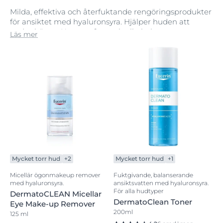
Milda, effektiva och återfuktande rengöringsprodukter
för ansiktet med hyaluronsyra. Hjälper huden att
andas bättre. Utan parfym och alkohol.
Läs mer
Mycket torr hud
+2
Mycket torr hud
+1
Micellär ögonmakeup remover
Fuktgivande, balanserande
med hyaluronsyra.
ansiktsvatten med hyaluronsyra.
För alla hudtyper
DermatoCLEAN Micellar
DermatoClean Toner
Eye Make-up Remover
200ml
125 ml