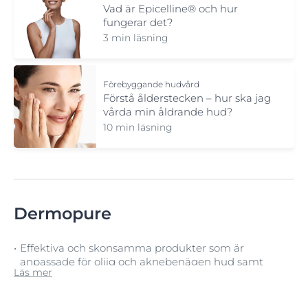
Vad är Epicelline® och hur
fungerar det?
3 min läsning
Förebyggande hudvård
Förstå ålderstecken – hur ska jag
vårda min åldrande hud?
10 min läsning
Dermopure
Effektiva och skonsamma produkter som är
anpassade för oljig och aknebenägen hud samt
Läs mer
hud med mörka fläckar efter akne.