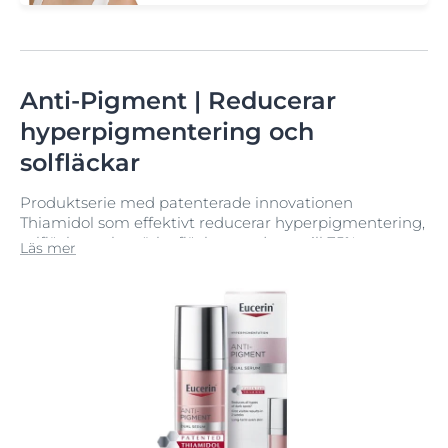
Anti-Pigment | Reducerar
hyperpigmentering och
solfläckar
Produktserie med patenterade innovationen
Thiamidol som effektivt reducerar hyperpigmentering,
solfläckar och mörka fläckar med upp till 75% samt
Läs mer
förhindrar att de återuppstår. För en jämn hud med
lyster.