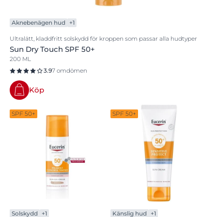
Aknebenägen hud
+1
Ultralätt, kladdfritt solskydd för kroppen som passar alla hudtyper
Sun Dry Touch SPF 50+
200 ML
3.9
7 omdömen
Köp
SPF 50+
SPF 50+
Solskydd
+1
Känslig hud
+1