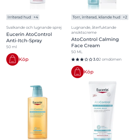
Irriterad hud
+4
Torr, irriterad, kliande hud
+2
Svalkande och lugnande sprej
Lugnande, återfuktande
ansiktscreme
Eucerin AtoControl
AtoControl Calming
Anti-Itch-Spray
Face Cream
50 ml
50 ML
Köp
3.0
2 omdömen
Köp