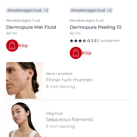
Aknebenägen hud
+2
Aknebenägen hud
+2
Aknebenägen hud
Aknebenägen hud
Dermopure Mat Fluid
Dermopure Peeling 10
40 ml
40 ml
3.5
12 omdömen
Köp
Köp
Akne i ansiktet
Finnar runt munnen
8 min läsning
Oljig hud
Sebaceous filaments
3 min läsning