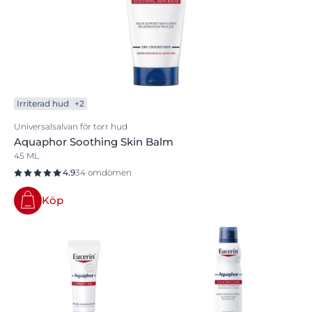
Irriterad hud
+2
Universalsalvan för torr hud
Aquaphor Soothing Skin Balm
45 ML
4.9
34 omdömen
Köp