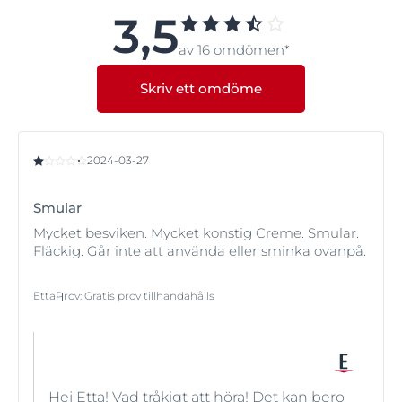
orsakat av solen).
3,5
Om du är osäker, läs gärna vår artikel om
Huden i
Med SPF 30 och ett UVA-filter erbjuder
Hyaluron-Filler
olika åldrar
eller rådfråga apotekspersonal eller
av 16 omdömen*
+ Elasticity Day Rosé SPF 30
effektivt skydd mot
dermatolog.
fotoåldring och fördjupning av rynkor. Dessutom
Skriv ett omdöme
motverkar den rosafärgade formulan en glåmig och
trött hud.
2024-03-27
Smular
Mycket besviken. Mycket konstig Creme. Smular.
Fläckig. Går inte att använda eller sminka ovanpå.
Etta
Prov
:
Gratis prov tillhandahålls
Hej Etta! Vad tråkigt att höra! Det kan bero