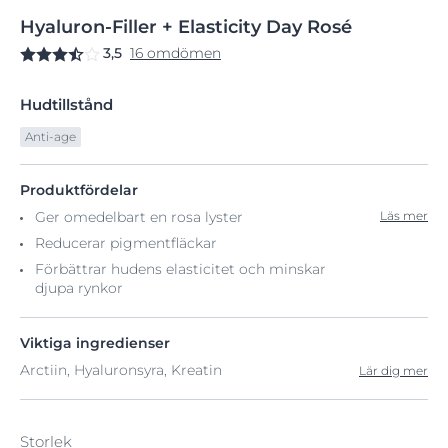
Hyaluron-Filler
+
Elasticity Day Rosé
3,5
16 omdömen
Hudtillstånd
Anti-age
Produktfördelar
Ger omedelbart en rosa lyster
Läs mer
Reducerar pigmentfläckar
Förbättrar hudens elasticitet och minskar
djupa rynkor
Viktiga ingredienser
Arctiin, Hyaluronsyra, Kreatin
Lär dig mer
Storlek