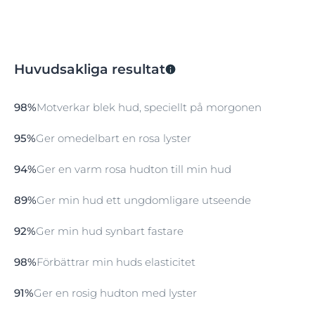
Huvudsakliga resultat
98%
Motverkar blek hud, speciellt på morgonen
95%
Ger omedelbart en rosa lyster
94%
Ger en varm rosa hudton till min hud
89%
Ger min hud ett ungdomligare utseende
92%
Ger min hud synbart fastare
98%
Förbättrar min huds elasticitet
91%
Ger en rosig hudton med lyster