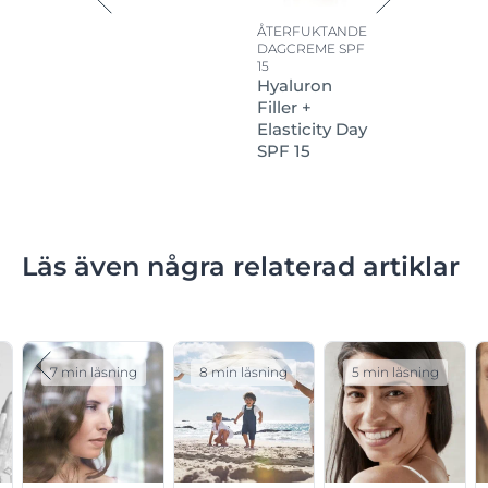
ÅTERFUKTANDE
DAGCREME SPF
15
Hyaluron
Filler +
Elasticity Day
SPF 15
Läs även några relaterad artiklar
7 min läsning
8 min läsning
5 min läsning