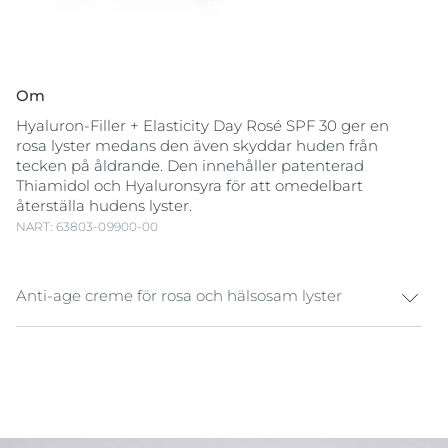
Om
Hyaluron-Filler + Elasticity Day Rosé SPF 30 ger en
rosa lyster medans den även skyddar huden från
tecken på åldrande. Den innehåller patenterad
Thiamidol och Hyaluronsyra för att omedelbart
återställa hudens lyster.
NART: 63803-09900-00
Anti-age creme för rosa och hälsosam lyster
Eucerin Hyaluron-Filler + Elasticity Day Rosé SPF 30 är
en dagcreme som motverkar hudens åldrande med
ett rosa lyster. Den fyller ut djupa rynkor, förbättrar
hudens elasticitet, motverkar
åldersfläckar
och
återställer hudens lyster. Den väldigt lätt rosa färgen