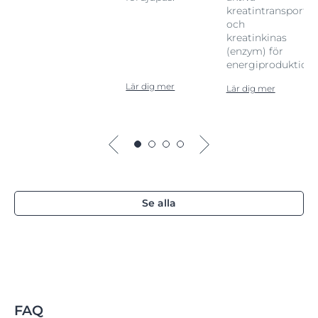
kreatintransports
och
kreatinkinas
(enzym) för
energiproduktione
Lär dig mer
Lär dig mer
Se alla
FAQ