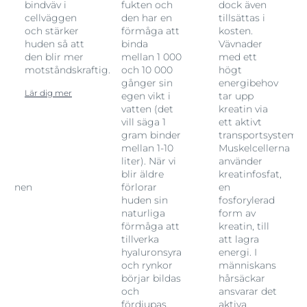
bindväv i
fukten och
dock även
cellväggen
den har en
tillsättas i
och stärker
förmåga att
kosten.
t
huden så att
binda
Vävnader
den blir mer
mellan 1 000
med ett
motståndskraftig.
och 10 000
högt
gånger sin
energibehov
Lär dig mer
egen vikt i
tar upp
vatten (det
kreatin via
vill säga 1
ett aktivt
gram binder
transportsystem.
mellan 1-10
Muskelcellerna
liter). När vi
använder
blir äldre
kreatinfosfat,
tionen
förlorar
en
huden sin
fosforylerad
naturliga
form av
förmåga att
kreatin, till
tillverka
att lagra
hyaluronsyra
energi. I
och rynkor
människans
börjar bildas
hårsäckar
och
ansvarar det
fördjupas.
aktiva