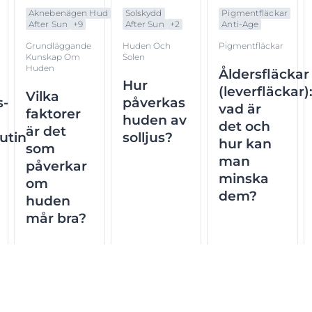
Aknebenägen Hud
Solskydd
Pigmentfläckar
After Sun
+
9
After Sun
+
2
Anti-Age
Grundläggande
Huden Och
Pigmentfläckar
Kunskap Om
Solen
Huden
Åldersfläckar
Hur
(leverfläckar)
Vilka
s-
påverkas
vad är
faktorer
huden av
det och
är det
utin
solljus?
hur kan
som
man
påverkar
minska
om
dem?
huden
mår bra?