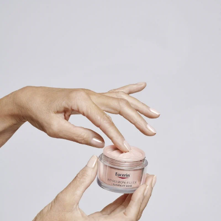
ser till att ge huden en härlig lyster som motverkar att
huden upplevs trött, speciellt på morgonen.
Den unika formulan ger ett naturligt, rosa glow och
har flera aktiva ingredienser som motverkar hudens
åldrande.
Eucerin innovativa blandning av hög- och
lågmolekylär
Hyaluronsyra
fyller synligt ut djupa
rynkor. Det nya Kollagen-Elastin komplexet som är en
kraftfull kombination av
Arctiin
och
Kreatin
återaktiverar kollagenproduktionen och ökar hudens
elasticitet medan Eucerins patenterade
Thiamidol
reducerar
åldersfläckar
.
Dagcremen innehåller även SPF30 och ett UVA-filter
som förbygger solindcerat förtida åldrande av huden
och att
rynkorna
blir djupare.