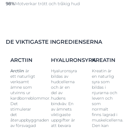
98%
Motverkar trött och tråkig hud
DE VIKTIGASTE INGREDIENSERNA
L
ARCTIIN
HYALURONSYRA
KREATIN
Arctiin
är
Hyaluronsyra
Kreatin är
ett naturligt
bildas av
en naturlig
verksamt
hudcellerna
syra som
ämne som
och är en
bildas i
utvinns ur
del av
njurarna och
kardborreblommor.
hudens
levern och
Det
bindväv. En
som
stimulerar
av ämnets
normalt
det
viktigaste
finns lagrad i
återuppbyggnaden
uppgifter är
muskelcellerna.
av försvagad
att bevara
Den kan