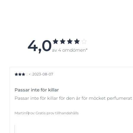
Solskydd finns i fyra olika n
Låg
= SPF 6-10
Medium
= SPF 15-25
Hög =
SPF 30-50
Mycket hög
= SPF 50+.
4,0
Ju högre skyddsfaktor, des
av 4 omdömen*
att inte missa några delar
2023-08-07
Passar inte för killar
Passar inte för killar för den är för möcket perfumerat 
Martin
Prov
:
Gratis prov tillhandahålls