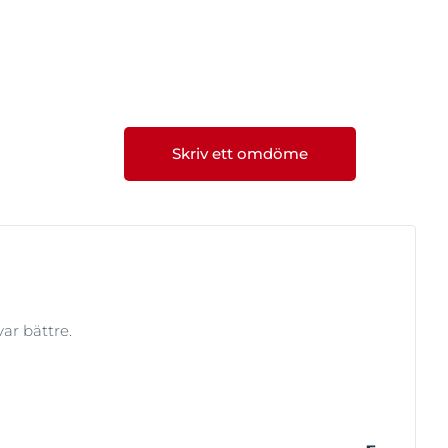
 sig noga (vara noga med
Skriv ett omdöme
var bättre.