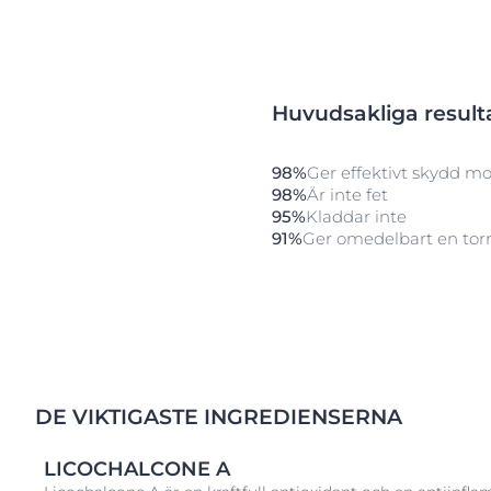
Huvudsakliga result
98%
Ger effektivt skydd mo
98%
Är inte fet
95%
Kladdar inte
91%
Ger omedelbart en torr
DE VIKTIGASTE INGREDIENSERNA
LICOCHALCONE A