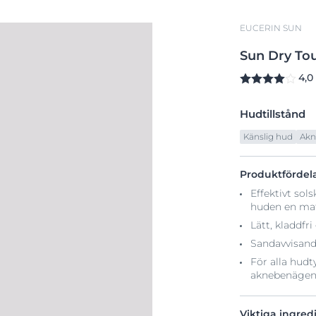
EUCERIN SUN
Sun
Dry
To
4,0
Hudtillstånd
Känslig hud
Akn
Produktfördel
Effektivt so
huden en mat
Lätt, kladdf
Sandavvisande
För alla hudt
aknebenägen
Viktiga ingred