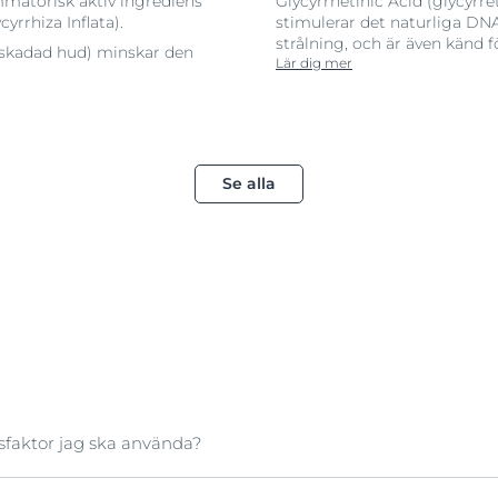
ammatorisk aktiv ingrediens
Glycyrrhetinic Acid (glycyrret
yrrhiza Inflata).
stimulerar det naturliga DN
strålning, och är även känd 
olskadad hud) minskar den
Lär dig mer
Se alla
dsfaktor jag ska använda?