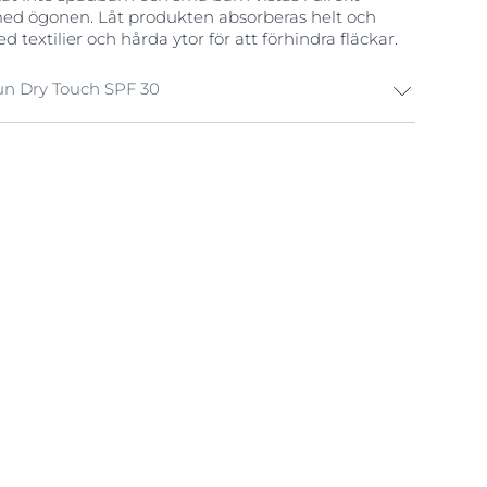
 med ögonen. Låt produkten absorberas helt och
 textilier och hårda ytor för att förhindra fläckar.
Sun Dry Touch SPF 30
uder rätt typ av skydd för din hud. Den bör
-strålar samt erbjuda skydd mot synligt
en bör även passa din hudtyp och ditt
da en tillräcklig mängd av produkten och att
ytt. Du kan använda handflatan för att mäta
enderar en tjock sträng med solskydd (som
ångfinger ner till handleden) för varje område (1–
ktet och halsen 2-3. Båda armarna 4. Bröstet 5.
och bak) 8-9. Underbenen (fram och bak) och
 bröstryggen 11. Ländryggen Du behöver en
att täcka kroppen. För att skydda den känsliga