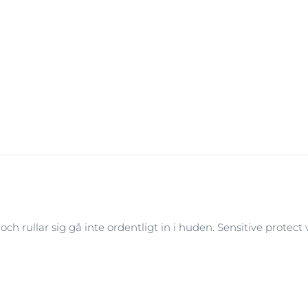
ivåer (SPFs):
to bättre är huden skyddad, men det är viktigt att smörja in
) och att generöst smörja in på nytt varannan timme.
och rullar sig gå inte ordentligt in i huden. Sensitive protect 