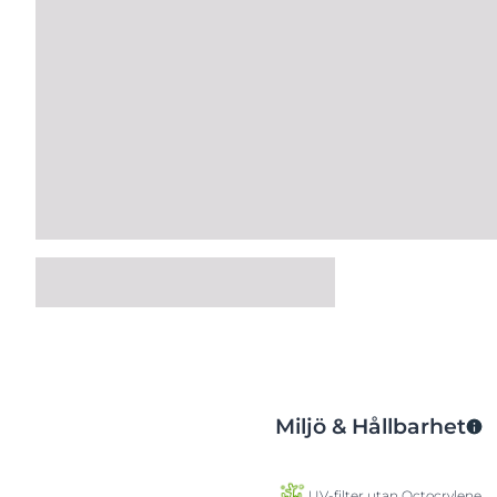
Miljö & Hållbarhet
UV-filter utan Octocrylene