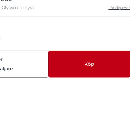
 Glycyrretinsyra
Lär dig mer
l
er
Köp
äljare