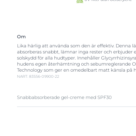
Om
Lika härlig att använda som den är effektiv. Denna l
absorberas snabbt, lämnar inga rester och erbjuder 
solskydd för alla hudtyper. Innehåller Glycyrrhizinsyr
hudens egen återhämtning och sebumreglerande Oi
Technology som ger en omedelbart matt känsla på 
NART: 83556-09900-22
Snabbabsorberade gel-creme med SPF30
UV-strålning är den största orsaken till hudskador or
men
synligt högenergiljus (HEVIS)
kan också få
fria 
stressa huden ytterligare.