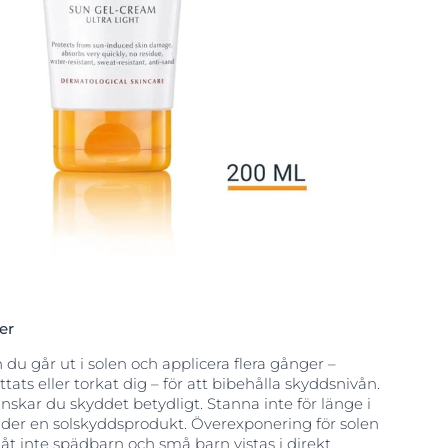
er
du går ut i solen och applicera flera gånger –
ttats eller torkat dig – för att bibehålla skyddsnivån.
kar du skyddet betydligt. Stanna inte för länge i
der en solskyddsprodukt. Överexponering för solen
 Låt inte spädbarn och små barn vistas i direkt