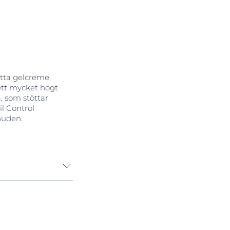
ätta gelcreme
ett mycket högt
a, som stöttar
l Control
huden.
sakade av solen,
radikaler
att