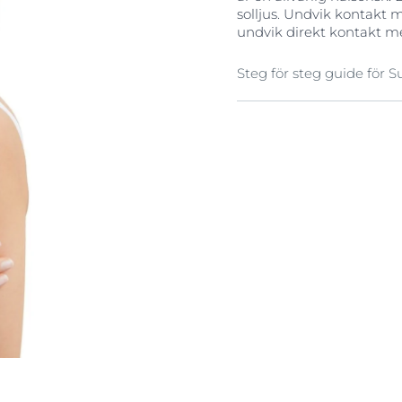
solljus. Undvik kontakt
undvik direkt kontakt med
Steg för steg guide för 
1. Välj rätt produkt
Välj en produkt som erbj
skydda mot UVA- och UVB
högenergiljus (HEVIS). D
hudtillstånd.
2. Använd rätt mängd
Det är viktigt att använ
regelbundet smörja på n
upp mängden. Vi rekomm
går från toppen av ditt l
11) i diagrammet: 1. Ansi
Magen 6-7. Låren (fram 
fötterna 10. Axlarna och
golfbollsstor mängd för 