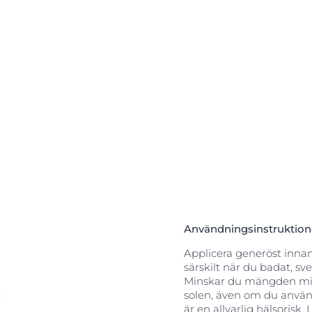
oppen. Det har
per, även
1 och Eucerins
tliga
d
Licochalcone A
ch HEVIS-ljus.
rhizinsyra), som
e Oil Control
rt ger en torr
mnar inga rester
 ”anti-sand” (
r som anges av
Användningsinstruktion
ögre än EU:s
Applicera generöst innan 
särskilt när du badat, sve
Minskar du mängden mins
solen, även om du använ
är en allvarlig hälsorisk.