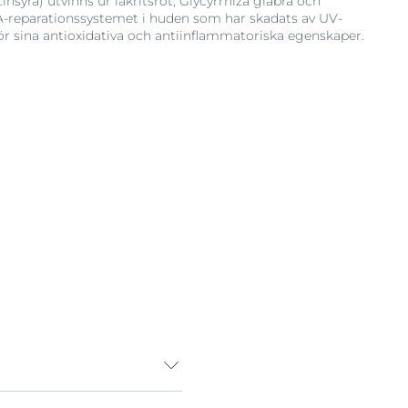
insyra) utvinns ur lakritsrot, Glycyrrhiza glabra och
A-reparationssystemet i huden som har skadats av UV-
för sina antioxidativa och antiinflammatoriska egenskaper.