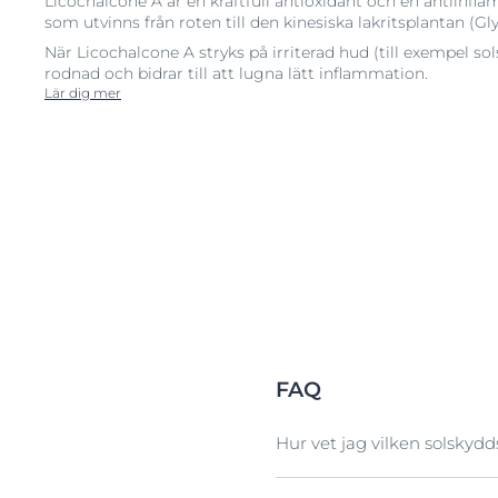
Licochalcone A är en kraftfull antioxidant och en antiinfl
som utvinns från roten till den kinesiska lakritsplantan (Glyc
När Licochalcone A stryks på irriterad hud (till exempel s
rodnad och bidrar till att lugna lätt inflammation.
Lär dig mer
FAQ
Hur vet jag vilken solskyd