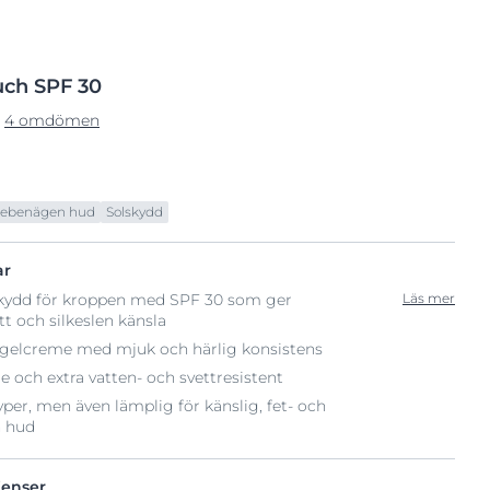
uch SPF 30
4 omdömen
ebenägen hud
Solskydd
ar
lskydd för kroppen med SPF 30 som ger
Läs mer
t och silkeslen känsla
ri gelcreme med mjuk och härlig konsistens
 och extra vatten- och svettresistent
yper, men även lämplig för känslig, fet- och
 hud
ienser