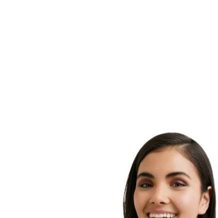
Sun Dry Touch SPF 30 är ett ultralätt solskydd för kr
kliniskt och dermatologiskt bevisats passa alla hudty
känslig, oljig eller aknebenägen hud.
Det här gelcreme-solskyddet har ett högt UV-skydd 
Advanced Spectral Technology kombinerar dessa påli
bredspektrums- och fotostabila UVA-/UVB-filter me
för att neutralisera
fria radikaler
som orsakas av UV- o
Formulan innehåller även Glycyrrhetinic Acid (Glycyr
stöttar hudens egna återhämtning och talgreglerand
Technology med mattgörande pigment som omedelba
yta på huden.
Sun Dry Touch SPF 30 absorberas snabbt och efterlä
på huden. Den är vatten- och svettresistent, och även
dvs sanden fastnar inte lika lätt på huden).
1 UVA- och UVB-filtren uppfyller de höga standarde
Cosmetics Europe och nivåerna på UVA-skyddet är h
minimirekommendationer