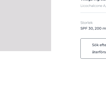
Licochalcone A,
Storlek
SPF 30, 200 m
Sök eft
återförs