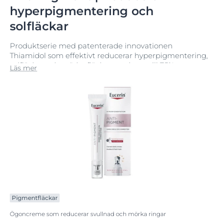
hyperpigmentering och
solfläckar
Produktserie med patenterade innovationen
Thiamidol som effektivt reducerar hyperpigmentering,
solfläckar och mörka fläckar med upp till 75% samt
Läs mer
förhindrar att de återuppstår. För en jämn hud med
lyster.
Pigmentfläckar
Ögoncreme som reducerar svullnad och mörka ringar