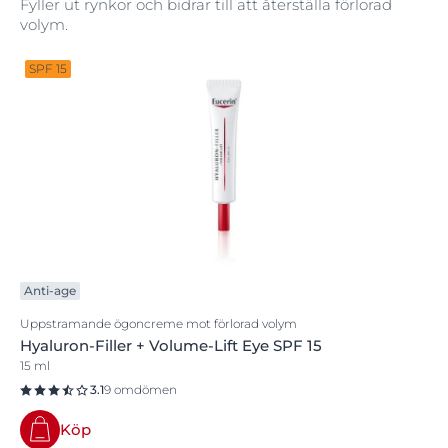
Fyller ut rynkor och bidrar till att återställa förlorad
volym.
SPF 15
Anti-age
Uppstramande ögoncreme mot förlorad volym
Hyaluron-Filler + Volume-Lift Eye SPF 15
15 ml
3.1
9 omdömen
Köp