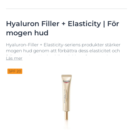
Hyaluron Filler + Elasticity | För
mogen hud
Hyaluron-Filler + Elasticity-seriens produkter stärker
mogen hud genom att förbättra dess elasticitet och
fylla ut rynkor. Huden blir märkbart fastare och ser
Läs mer
fräsch ut.
SPF 20