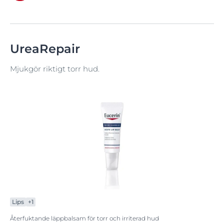
UreaRepair
Mjukgör riktigt torr hud.
Lips
+1
Återfuktande läppbalsam för torr och irriterad hud