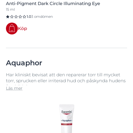
Anti-Pigment Dark Circle Illuminating Eye
15 ml
1.0
3 omdömen
Köp
Aquaphor
Har kliniskt bevisat att den reparerar torr till mycket
torr, sprucken eller irriterad hud och påskynda hudens
återbildning.
Läs mer