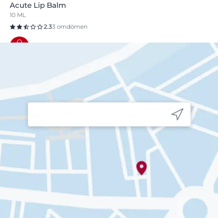
Acute Lip Balm
10 ML
2.3
3 omdömen
Köp