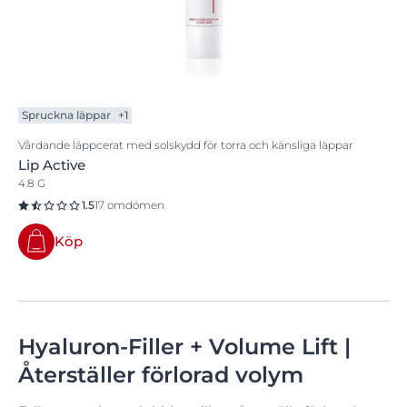
Spruckna läppar
+1
Vårdande läppcerat med solskydd för torra och känsliga läppar
Lip Active
4.8 G
1.5
17 omdömen
Köp
Hyaluron-Filler + Volume Lift |
Återställer förlorad volym