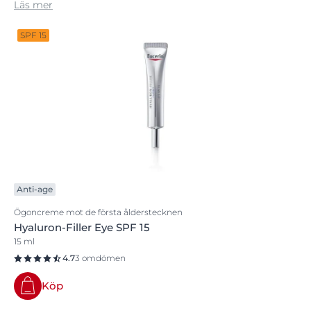
Enoxolone vars produkter verkar för att återfukta och
Läs mer
fylla ut även de djupaste rynkorna för mer lyster och
effektiv återfuktning.
SPF 15
Anti-age
Ögoncreme mot de första ålderstecknen
Hyaluron-Filler Eye SPF 15
15 ml
4.7
3 omdömen
Köp