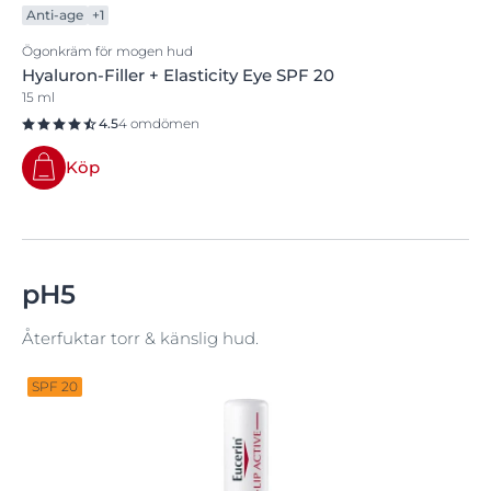
Anti-age
+1
Ögonkräm för mogen hud
Hyaluron-Filler + Elasticity Eye SPF 20
15 ml
4.5
4 omdömen
Köp
pH5
Återfuktar torr & känslig hud.
SPF 20