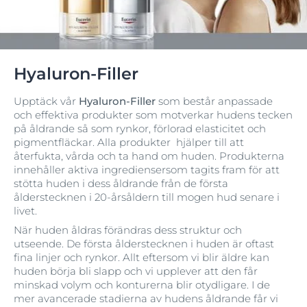
Hyaluron-Filler
Upptäck vår
Hyaluron-Filler
som består anpassade
och effektiva produkter som motverkar hudens tecken
på åldrande så som rynkor, förlorad elasticitet och
pigmentfläckar. Alla produkter hjälper till att
återfukta, vårda och ta hand om huden. Produkterna
innehåller aktiva ingrediensersom tagits fram för att
stötta huden i dess åldrande från de första
ålderstecknen i 20-årsåldern till mogen hud senare i
livet.
När huden åldras förändras dess struktur och
utseende. De första ålderstecknen i huden är oftast
fina linjer och rynkor. Allt eftersom vi blir äldre kan
huden börja bli slapp och vi upplever att den får
minskad volym och konturerna blir otydligare. I de
mer avancerade stadierna av hudens åldrande får vi