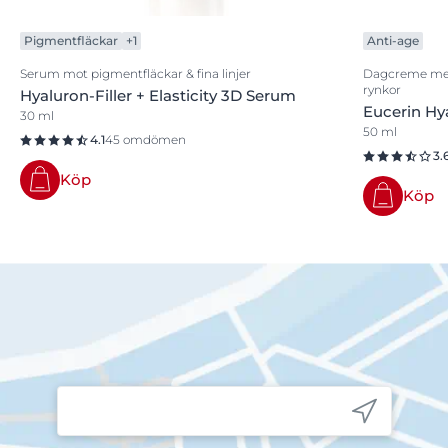
Pigmentfläckar
+1
Anti-age
Serum mot pigmentfläckar & fina linjer
Dagcreme med 
rynkor
Hyaluron-Filler + Elasticity 3D Serum
Eucerin Hy
30 ml
50 ml
4.1
45 omdömen
3.
Köp
Köp