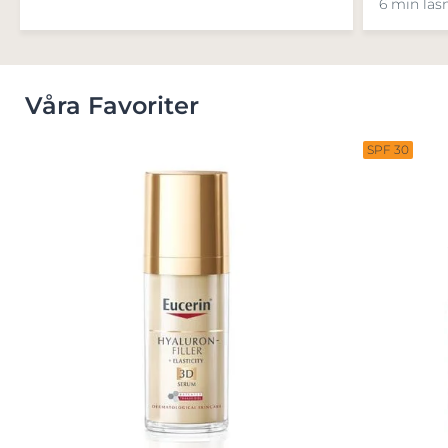
6 min läs
Våra Favoriter
SPF 30