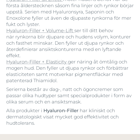
första ålderstecknen såsom fina linjer och rynkor börjar
uppstå. Serien med Hyaluronsyra, Saponin och
Enoxolone fyller ut även de djupaste rynkorna för mer
fukt och lyster.
Hyaluron-Filler + Volume-Lift
ser till ditt behov
när rynkorna blir djupare och hudens volym, konturer
och fasthet minskar. Den fyller ut djupa rynkor och
återdefinierar ansiktskonturerna med en lyftande
effekt.
Hyaluron-Filler + Elasticity
ger näring åt ömtålig och
mogen hud. Den fyller ut djupa rynkor och förbättrar
elasticiteten samt motverkar pigmentfläckar med
patenterad Thiamidol.
Serierna består av dag-, natt och ögoncremer som
passar olika hudtyper samt specialprodukter i form av
olika serum och en ansiktsmask.
Alla produkter i
Hyaluron-Filler
har kliniskt och
dermatologiskt visat mycket god effektivitet och
hudtolerans.