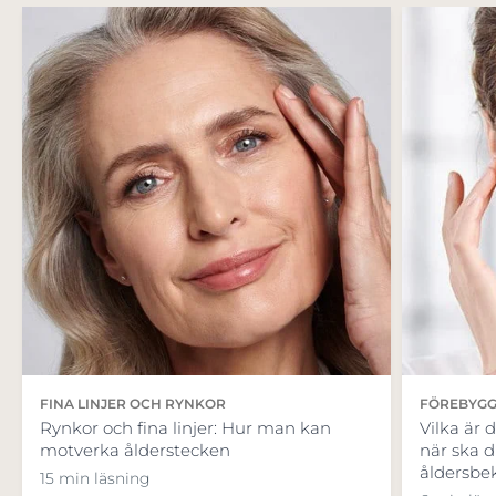
FINA LINJER OCH RYNKOR
FÖREBYG
Rynkor och fina linjer: Hur man kan
Vilka är 
motverka ålderstecken
när ska 
åldersb
15 min läsning