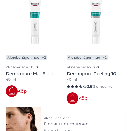
Aknebenägen hud
+2
Aknebenägen hud
+2
Aknebenägen hud
Aknebenägen hud
Dermopure Mat Fluid
Dermopure Peeling 10
40 ml
40 ml
3.5
12 omdömen
Köp
Köp
Akne i ansiktet
Finnar runt munnen
8 min läsning