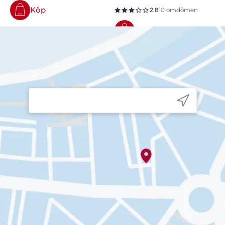
Köp
2.8
10 omdömen
Köp