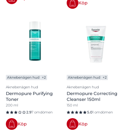
Köp
Aknebenägen hud
+2
Aknebenägen hud
+2
Aknebenägen hud
Aknebenägen hud
Dermopure Purifying
Dermopure Correcting
Toner
Cleanser 150ml
200 ml
150 ml
2.9
7 omdömen
5.0
1 omdömen
Köp
Köp