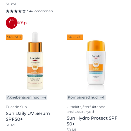
50 ml
3.4
7 omdömen
Köp
SPF 50+
SPF 50+
Aknebenägen hud
+4
Kombinerad hud
+4
Eucerin Sun
Ultralätt, återfuktande
ansiktssolskydd
Sun Daily UV Serum
Sun Hydro Protect SPF
SPF50+
50+
30 ML
50 ML