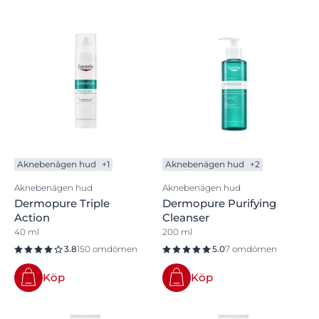
Aknebenägen hud
+1
Aknebenägen hud
+2
Aknebenägen hud
Aknebenägen hud
Dermopure Triple
Dermopure Purifying
Action
Cleanser
40 ml
200 ml
3.8
150 omdömen
5.0
7 omdömen
Köp
Köp