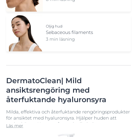
Oljig hud
Sebaceous filaments
3 min läsning
DermatoClean| Mild
ansiktsrengöring med
återfuktande hyaluronsyra
Milda, effektiva och återfuktande rengöringsprodukter
för ansiktet med hyaluronsyra. Hjälper huden att
andas bättre. Utan parfym och alkohol.
Läs mer