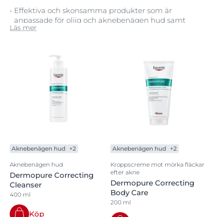
Effektiva och skonsamma produkter som är
anpassade för oljig och aknebenägen hud samt
Läs mer
hud med mörka fläckar efter akne.
Aknebenägen hud
+2
Aknebenägen hud
+2
Aknebenägen hud
Kroppscreme mot mörka fläckar
efter akne
Dermopure Correcting
Dermopure Correcting
Cleanser
Body Care
400 ml
200 ml
Köp