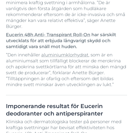
minimera kraftig svettning i armhålorna. ”De är
vanligtvis den första åtgärden som hudläkare
rekommenderar eftersom de är icke-invasiva och små
mängder kan vara relativt effektiva”, säger Anette
Bürger.
Eucerin 48h Anti- Transpirant Roll-On
har särskilt
utvecklats för att erbjuda långvarigt skydd och
samtidigt vara snäll mot huden.
”Den innehåller
aluminiumklorhydrat
, som är en
aluminiumsalt som tillfälligt blockerar de merokrina
och apokrina svettkörtlarna för att minska den mängd
svett de producerar”, förklarar Anette Bürger.
”Tilltäppningen är ofarlig och eftersom det bildas
mindre svett minskar även utvecklingen av lukt.”
Imponerande resultat för Eucerin
deodoranter och antiperspiranter
Kliniska och dermatologiska tester på personer med
kraftiga svettningar har bevisat effektiviteten hos