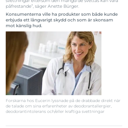
svettningar eftersom den mängd de svettas kan vara
påfrestande”, säger Anette Bürger.
Konsumenterna ville ha produkter som både kunde
erbjuda ett långvarigt skydd och som är skonsam
mot känslig hud.
Forskarna hos Eucerin lyssnade på de drabbade direkt när
de talade om sina erfarenheter av deodorantallergier,
deodorantintolerans och/eller kraftiga svettningar