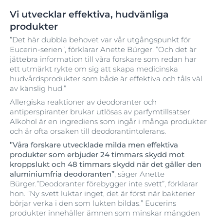
Vi utvecklar effektiva, hudvänliga
produkter
”Det här dubbla behovet var vår utgångspunkt för
Eucerin-serien”, förklarar Anette Bürger. ”Och det är
jättebra information till våra forskare som redan har
ett utmärkt rykte om sig att skapa medicinska
hudvårdsprodukter som både är effektiva och tåls väl
av känslig hud.”
Allergiska reaktioner av deodoranter och
antiperspiranter brukar utlösas av parfymtillsatser.
Alkohol är en ingrediens som ingår i många produkter
och är ofta orsaken till deodorantintolerans.
”Våra forskare utvecklade milda men effektiva
produkter som erbjuder 24 timmars skydd mot
kroppslukt och 48 timmars skydd när det gäller den
aluminiumfria deodoranten”
, säger Anette
Bürger.”Deodoranter förebygger inte svett”, förklarar
hon. ”Ny svett luktar inget, det är först när bakterier
börjar verka i den som lukten bildas.” Eucerins
produkter innehåller ämnen som minskar mängden