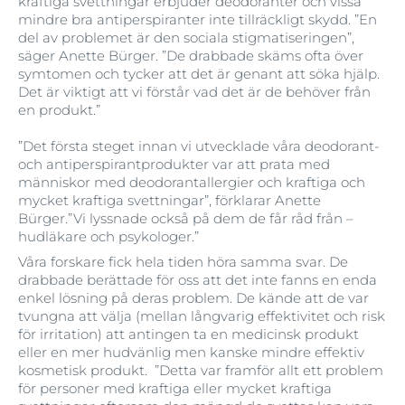
kraftiga svettningar erbjuder deodoranter och vissa
mindre bra antiperspiranter inte tillräckligt skydd. ”En
del av problemet är den sociala stigmatiseringen”,
säger Anette Bürger. ”De drabbade skäms ofta över
symtomen och tycker att det är genant att söka hjälp.
Det är viktigt att vi förstår vad det är de behöver från
en produkt.”
”Det första steget innan vi utvecklade våra deodorant-
och antiperspirantprodukter var att prata med
människor med deodorantallergier och kraftiga och
mycket kraftiga svettningar”, förklarar Anette
Bürger.”Vi lyssnade också på dem de får råd från –
hudläkare och psykologer.”
Våra forskare fick hela tiden höra samma svar. De
drabbade berättade för oss att det inte fanns en enda
enkel lösning på deras problem. De kände att de var
tvungna att välja (mellan långvarig effektivitet och risk
för irritation) att antingen ta en medicinsk produkt
eller en mer hudvänlig men kanske mindre effektiv
kosmetisk produkt. ”Detta var framför allt ett problem
för personer med kraftiga eller mycket kraftiga