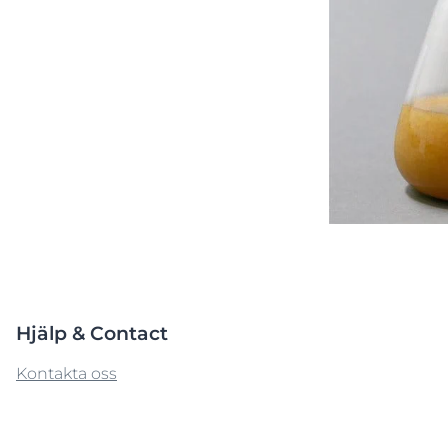
produkter
Irriterad hud
Sprucken hud
+1
äck Anti-Pigment
UltraSensitive & AntiRedness
Universalsalvan för torr hud
Aquaphor Soothing Skin Balm
UreaRepair
 & kliande hud
45 ML
Läs mer
4.9
34 omdömen
Köp
Pigmentfläckar
Dagcreme mot pigmentfläckar
Anti-Pigment Day SPF 30
50 ml
3.2
33 omdömen
Hjälp & Contact
Köp
Kontakta oss
Visa alla produkt