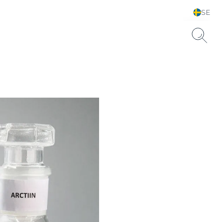
SE
Välj land