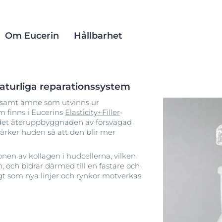
Om Eucerin
Hållbarhet
aturliga reparationssystem
bakom
estmetoder
Actinic Control SPF 100
Social inkludering
erksamt ämne som utvinns ur
 hud
abas
oplaster
Anti-Pigment
 produkter
 finns i Eucerins
Elasticity+Filler
-
 det återuppbyggnaden av försvagad
la
Aquaphor
tärker huden så att den blir mer
Pigmentfläckar
Anti-age
hud
hållbara källor
AtoControl
Serum mot pigmentfläckar & fina linjer
nen av kollagen i hudcellerna, vilken
DermatoClean
Hyaluron-Filler + Elasticity 3D Serum
, och bidrar därmed till en fastare och
30 ml
Dermopure
t som nya linjer och rynkor motverkas.
4.1
45 omdömen
Eucerin pH5
Köp
Eucerin Sun
Hyaluron-Filler - Alla