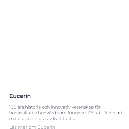
Sprucken hud
Sprucken hud
Uppt
Svettning
Torr hud
Torr hud
Torr, irriterad
Hyperpigmentering
Torr, irriterad & kliande hud
Eucerin
100 års historia och innovativ vetenskap för
högkvalitativ hudvård som fungerar. För att få dig att
må bra och njuta av livet fullt ut.
Läs mer om Eucerin