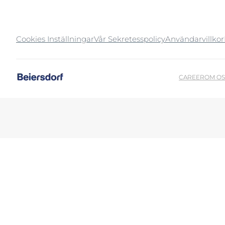
Sprucken hud
Sprucken hud
Uppt
Svettning
Torr hud
Cookies Inställningar
Vår Sekretesspolicy
Användarvillkor
Torr hud
Torr, irriterad
Hyperpigmentering
CAREER
OM OS
Torr, irriterad & kliande hud