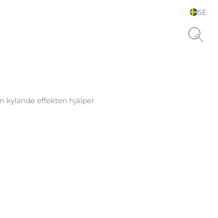
SE
Välj land
 kylande effekten hjälper