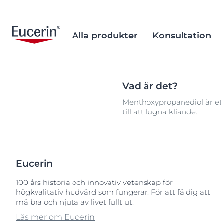
Alla produkter
Konsultation
Vad är det?
Ansiktsvård
After Sun
Historia
EcoBeautyScore
After Sun
Forskningen 
Alternativa t
Menthoxypropanediol är et
Kroppsvård
Aknebenägen hud
Forskningshistoria
Ansvarsfulla inköp och
Aknebenägen
Ingrediensdat
Minimera mikr
Populära sökningar
Populära
till att lugna kliande.
produktion
Solskydd
Åldrande hud
Åldrande hud
Ocean Formu
50
Klimatvård
Ögon- & läppvård
Hyperkänslig hud
Hyperkänslig 
Palmolja från 
50-60
Hållbara förpackningar
Hand- & fotvård
Irriterad hud
Irriterad hud
50-60 serum
Eucerin
Miljöfrågor
Barns känslig hud
Känslig hud
Känslig hud
an
100 års historia och innovativ vetenskap för
Kliande hud
Kliande hud
ant
högkvalitativ hudvård som fungerar. För att få dig att
må bra och njuta av livet fullt ut.
Rodnad hud
Rodnad hud
Läs mer om Eucerin
Solskydd
Solskydd