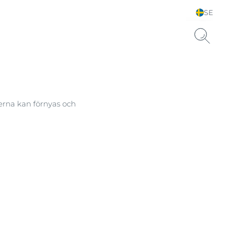
SE
Välj land
lerna kan förnyas och