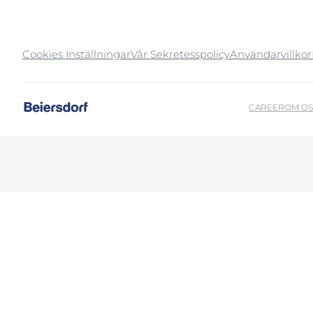
Sprucken hud
Sprucken hud
Uppt
Svettning
Torr hud
Cookies Inställningar
Vår Sekretesspolicy
Användarvillkor
Torr hud
Torr, irriterad
Hyperpigmentering
CAREER
OM OS
Torr, irriterad & kliande hud