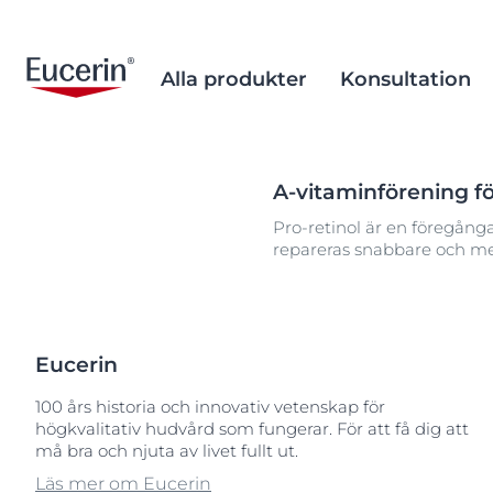
Alla produkter
Konsultation
A-vitaminförening f
Ansiktsvård
After Sun
Historia
EcoBeautyScore
After Sun
Forskningen 
Alternativa t
Pro-retinol är en föregånga
Kroppsvård
Aknebenägen hud
Forskningshistoria
Ansvarsfulla inköp och
Aknebenägen
Ingrediensdat
Minimera mikr
Populära sökningar
Populära
repareras snabbare och mer
produktion
Solskydd
Åldrande hud
Åldrande hud
Ocean Formu
50
Klimatvård
Ögon- & läppvård
Hyperkänslig hud
Hyperkänslig 
Palmolja från 
50-60
Hållbara förpackningar
Hand- & fotvård
Irriterad hud
Irriterad hud
50-60 serum
Eucerin
Miljöfrågor
Barns känslig hud
Känslig hud
Känslig hud
an
100 års historia och innovativ vetenskap för
Kliande hud
Kliande hud
ant
högkvalitativ hudvård som fungerar. För att få dig att
må bra och njuta av livet fullt ut.
Rodnad hud
Rodnad hud
Läs mer om Eucerin
Solskydd
Solskydd