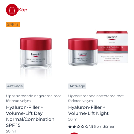
Köp
SPF 15
Anti-age
Anti-age
Uppstramande dagcreme mot
Uppstramande nattcreme mot
förlorad volym
förlorad volym
Hyaluron-Filler +
Hyaluron-Filler +
Volume-Lift Day
Volume-Lift Night
Normal/Combination
50 ml
SPF 15
1.8
6 omdömen
50 ml