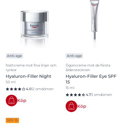
Anti-age
Anti-age
Nattcreme mot fina linjer och
Ögoncreme mot de första
rynkor
ålderstecknen
Hyaluron-Filler Night
Hyaluron-Filler Eye SPF
15
50 ml
15 ml
4.0
12 omdömen
4.7
3 omdömen
Köp
Köp
SPF 15