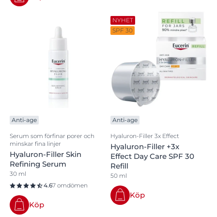
NYHET
SPF 30
Anti-age
Anti-age
Serum som förfinar porer och
Hyaluron-Filler 3x Effect
minskar fina linjer
Hyaluron-Filler +3x
Hyaluron-Filler Skin
Effect Day Care SPF 30
Refining Serum
Refill
30 ml
50 ml
4.6
7 omdömen
Köp
Köp