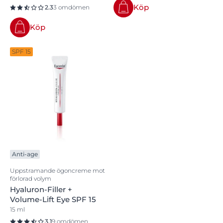
Köp
2.3
3 omdömen
Köp
SPF 15
Anti-age
Uppstramande ögoncreme mot
förlorad volym
Hyaluron-Filler +
Volume-Lift Eye SPF 15
15 ml
3.1
9 omdömen