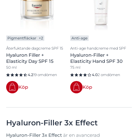
Pigmentfläckar
+2
Anti-age
Återfuktande dagcreme SPF 15
Anti-age handcreme med SPF
Hyaluron Filler +
Hyaluron-Filler +
Elasticity Day SPF 15
Elasticity Hand SPF 30
50 ml
75 ml
4.2
19 omdömen
4.0
2 omdömen
Köp
Köp
Hyaluron-Filler 3x Effect
Hyaluron-Filler 3x Effect
är en avancerad