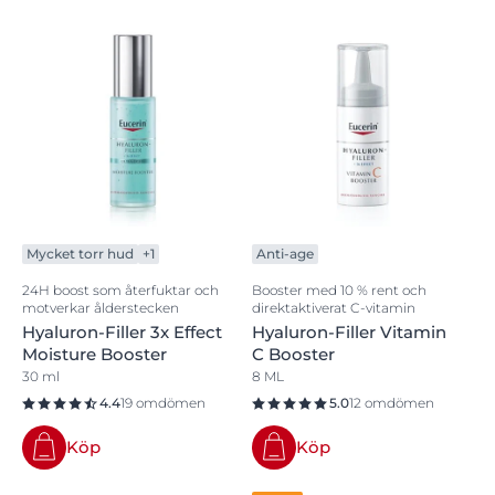
Mycket torr hud
+1
Anti-age
24H boost som återfuktar och
Booster med 10 % rent och
motverkar ålderstecken
direktaktiverat C-vitamin
Hyaluron-Filler 3x Effect
Hyaluron-Filler Vitamin
Moisture Booster
C Booster
30 ml
8 ML
4.4
19 omdömen
5.0
12 omdömen
Köp
Köp