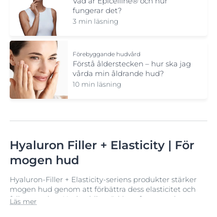
Vad är Epicelline® och hur
fungerar det?
3 min läsning
Förebyggande hudvård
Förstå ålderstecken – hur ska jag
vårda min åldrande hud?
10 min läsning
Hyaluron Filler + Elasticity | För
mogen hud
Hyaluron-Filler + Elasticity-seriens produkter stärker
mogen hud genom att förbättra dess elasticitet och
fylla ut rynkor. Huden blir märkbart fastare och ser
Läs mer
fräsch ut.