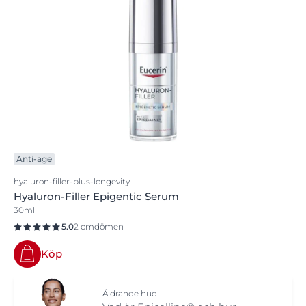
Anti-age
hyaluron-filler-plus-longevity
Hyaluron-Filler Epigentic Serum
30ml
5.0
2 omdömen
Köp
Åldrande hud