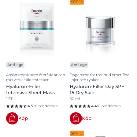
SPF 15
Anti-age
Anti-age
Ansiktsmask som återfuktar och
Dagcreme för torr hud emot fina
motverkar ålderstecken
linjer och rynkor
Hyaluron-Filler
Hyaluron-Filler Day SPF
Intensive Sheet Mask
15 Dry Skin
1 ST
50 ml
4.5
28 omdömen
4.4
10 omdömen
Köp
Köp
SPF 15