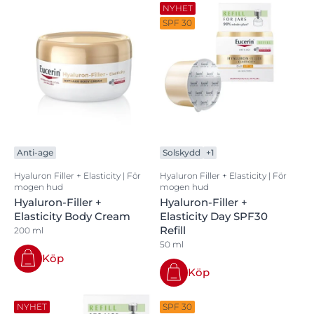
NYHET
SPF 30
Anti-age
Solskydd
+1
Hyaluron Filler + Elasticity | För
Hyaluron Filler + Elasticity | För
mogen hud
mogen hud
Hyaluron-Filler +
Hyaluron-Filler +
Elasticity Body Cream
Elasticity Day SPF30
Refill
200 ml
50 ml
Köp
Köp
NYHET
SPF 30