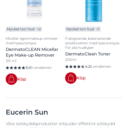
Mycket torr hud
+2
Mycket torr hud
+1
Micellär ögonmakeup remover
Fuktgivande, balanserande
med hyaluronsyra.
ansiktsvatten med hyaluronsyra.
För alla hudtyper
DermatoCLEAN Micellar
DermatoClean Toner
Eye Make-up Remover
200ml
125 ml
4.2
6 omdömen
5.0
5 omdömen
Köp
Köp
Eucerin Sun
Våra solskyddsprodukter erbjuder effektivt solskydd