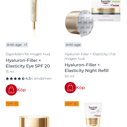
Anti-age
+1
Anti-age
Ögonkräm för mogen hud
Hyaluron Filler + Elasticity | För
mogen hud
Hyaluron-Filler +
Hyaluron-Filler +
Elasticity Eye SPF 20
Elasticity Night Refill
15 ml
50 ml
4.5
4 omdömen
Köp
Köp
SPF 15
SPF 30