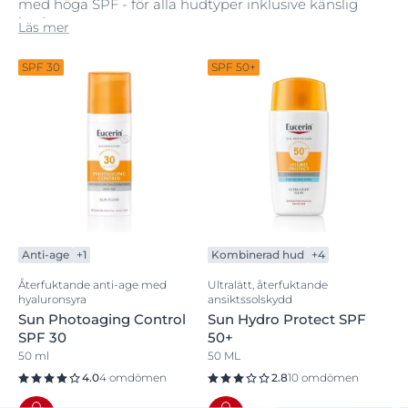
med höga SPF - för alla hudtyper inklusive känslig
hud.
Läs mer
SPF 30
SPF 50+
Anti-age
+1
Kombinerad hud
+4
Återfuktande anti-age med
Ultralätt, återfuktande
hyaluronsyra
ansiktssolskydd
Sun Photoaging Control
Sun Hydro Protect SPF
SPF 30
50+
50 ml
50 ML
4.0
4 omdömen
2.8
10 omdömen