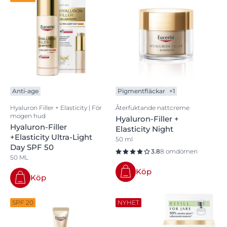
Anti-age
Pigmentfläckar
+1
Hyaluron Filler + Elasticity | För
Återfuktande nattcreme
mogen hud
Hyaluron-Filler +
Hyaluron-Filler
Elasticity Night
+Elasticity Ultra-Light
50 ml
Day SPF 50
3.8
8 omdömen
50 ML
Köp
Köp
SPF 20
NYHET