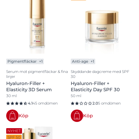
Pigmentfläckar
+1
Anti-age
+1
Serum mot pigmentfläckar & fina
Skyddande dagcreme med SPF
linjer
30
Hyaluron-Filler +
Hyaluron-Filler +
Elasticity 3D Serum
Elasticity Day SPF 30
30 ml
50 ml
4.1
45 omdömen
2.0
5 omdömen
Köp
Köp
NYHET
SPF 50