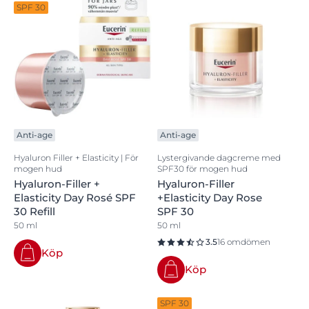
SPF 30
Anti-age
Anti-age
Hyaluron Filler + Elasticity | För
Lystergivande dagcreme med
mogen hud
SPF30 för mogen hud
Hyaluron-Filler +
Hyaluron-Filler
Elasticity Day Rosé SPF
+Elasticity Day Rose
30 Refill
SPF 30
50 ml
50 ml
3.5
16 omdömen
Köp
Köp
SPF 30