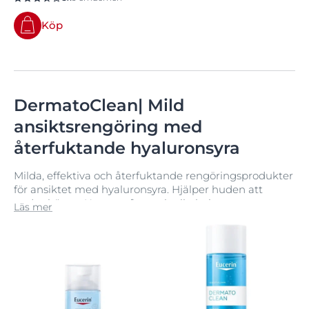
Köp
DermatoClean| Mild
ansiktsrengöring med
återfuktande hyaluronsyra
Milda, effektiva och återfuktande rengöringsprodukter
för ansiktet med hyaluronsyra. Hjälper huden att
andas bättre. Utan parfym och alkohol.
Läs mer