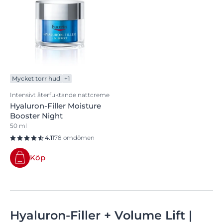
Mycket torr hud
+1
Intensivt återfuktande nattcreme
Hyaluron-Filler Moisture
Booster Night
50 ml
4.1
178 omdömen
Köp
Hyaluron-Filler + Volume Lift |