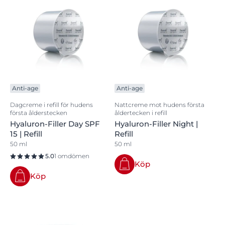
Anti-age
Anti-age
Dagcreme i refill för hudens
Nattcreme mot hudens första
första ålderstecken
åldertecken i refill
Hyaluron-Filler Day SPF
Hyaluron-Filler Night |
15 | Refill
Refill
50 ml
50 ml
5.0
1 omdömen
Köp
Köp