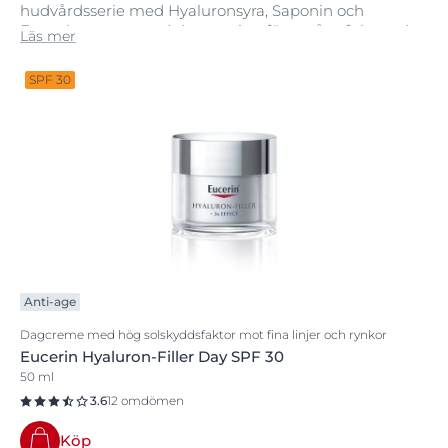
hudvårdsserie med Hyaluronsyra, Saponin och
Enoxolone vars produkter verkar för att återfukta och
Läs mer
fylla ut även de djupaste rynkorna för mer lyster och
effektiv återfuktning.
SPF 30
Anti-age
Dagcreme med hög solskyddsfaktor mot fina linjer och rynkor
Eucerin Hyaluron-Filler Day SPF 30
50 ml
3.6
12 omdömen
Köp