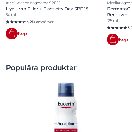
Återfuktande dagcreme SPF 15
Micellär ögon
Hyaluron Filler + Elasticity Day SPF 15
DermatoCL
Remover
50 ml
125 ml
4.2
19 omdömen
5.
Köp
Köp
Populära produkter