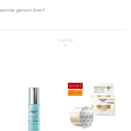
Vårdande salvor
utseende genom åren?
Visa fler
NYHET
SPF 30