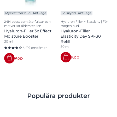
Mycket torr hud
Anti-age
Solskydd
Anti-age
24H boost som återfuktar och
Hyaluron Filler + Elasticity | För
motverkar ålderstecken
mogen hud
Hyaluron-Filler 3x Effect
Hyaluron-Filler +
Moisture Booster
Elasticity Day SPF30
Refill
30 ml
50 ml
4.4
19 omdömen
Köp
Köp
Populära produkter