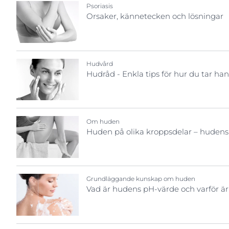
Kroppsdel
Psoriasis
Sprucken hud
Sprucken hud
Orsaker, kännetecken och lösningar
Uppt
Ansikte
Svettning
Torr hud
Hand- & fotvård
Torr hud
Torr, irriterad
Huvud och hår
Hyperpigmentering
Hudvård
Hudråd - Enkla tips för hur du tar h
Kropp
Torr, irriterad & kliande hud
Sol
Om huden
Huden på olika kroppsdelar – hudens 
Grundläggande kunskap om huden
Vad är hudens pH-värde och varför är 