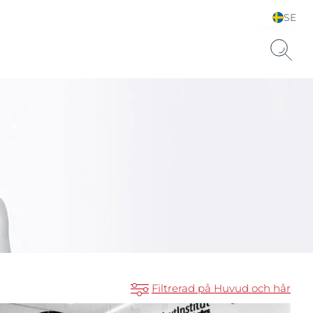
SE
Välj land
Filtrerad på Huvud och hår