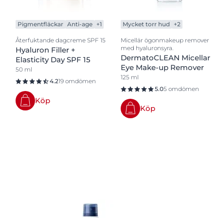
Pigmentfläckar
Anti-age
+1
Mycket torr hud
+2
Återfuktande dagcreme SPF 15
Micellär ögonmakeup remover
med hyaluronsyra.
Hyaluron Filler +
DermatoCLEAN Micellar
Elasticity Day SPF 15
Eye Make-up Remover
50 ml
125 ml
4.2
19 omdömen
5.0
5 omdömen
Köp
Köp