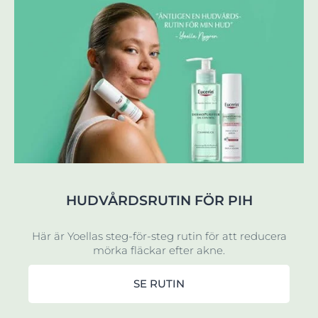
HUDVÅRDSRUTIN FÖR PIH
Här är Yoellas steg-för-steg rutin för att reducera
mörka fläckar efter akne.
SE RUTIN