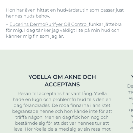
Hon har även hittat en hudvårdsrutin som passar just
hennes huds behov.
–
Eucerins DermoPurifyer Oil Control
funkar jättebra
för mig. I dag tänker jag väldigt lite på min hud och
känner mig fin som jag är.
YOELLA OM AKNE OCH
ACCEPTANS
De
mo
Resan till acceptans har varit lång. Yoella
va
hade en lugn och problemfri hud tills den en
dag förändrades. De röda finnarna i ansiktet
g
begränsade henne och hon kände inte för att
r
träffa någon. Men en dag fick hon nog och
bestämde sig för att det var hennes tur att
v
leva. Hör Yoella dela med sig av sin resa mot