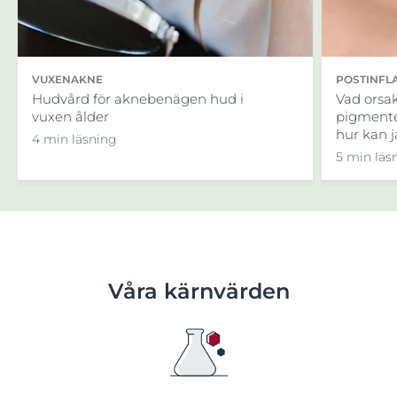
VUXENAKNE
POSTINFL
Hudvård för aknebenägen hud i
Vad orsa
vuxen ålder
pigmente
hur kan 
4 min läsning
5 min läs
Våra kärnvärden