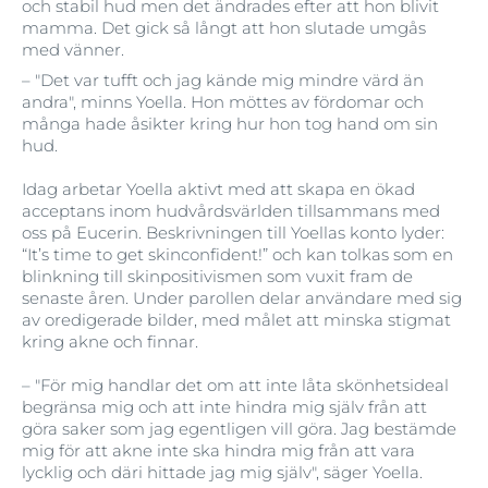
och stabil hud men det ändrades efter att hon blivit
mamma. Det gick så långt att hon slutade umgås
med vänner.
– "Det var tufft och jag kände mig mindre värd än
andra", minns Yoella. Hon möttes av fördomar och
många hade åsikter kring hur hon tog hand om sin
hud.
Idag arbetar Yoella aktivt med att skapa en ökad
acceptans inom hudvårdsvärlden tillsammans med
oss på Eucerin. Beskrivningen till Yoellas konto lyder:
“It’s time to get skinconfident!” och kan tolkas som en
blinkning till skinpositivismen som vuxit fram de
senaste åren. Under parollen delar användare med sig
av oredigerade bilder, med målet att minska stigmat
kring akne och finnar.
– "För mig handlar det om att inte låta skönhetsideal
begränsa mig och att inte hindra mig själv från att
göra saker som jag egentligen vill göra. Jag bestämde
mig för att akne inte ska hindra mig från att vara
lycklig och däri hittade jag mig själv", säger Yoella.