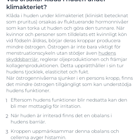
klimakteriet?
Klåda i huden under klimakteriet (kliniskt betecknat
som pruritus) orsakas av fluktuerande hormonnivåer
som kan torka ut huden och göra den tunnare. När
kvinnor och personer som tilldelats ett kvinnligt kön
vid födseln åldras, börjar deras kroppar producera
mindre östrogen. Östrogen är inte bara viktigt för
menstruationscykeln utan stödjer även
hudens
skyddsbarriär
, reglerar oljeproduktionen och främjar
kollagenproduktionen. Detta upprätthåller i sin tur
hudens tjocklek, elasticitet och fukt.
När östrogennivåerna sjunker i en persons kropp, finns
det mindre östrogen tillgängligt som kan understödja
hudens funktioner.
Eftersom hudens funktioner blir nedsatta kan den
bli mer mottaglig för irritation.
När huden är irriterad finns det en obalans i
hudens barriär.
Kroppen uppmärksammar denna obalans och
cellerna avger histamin.