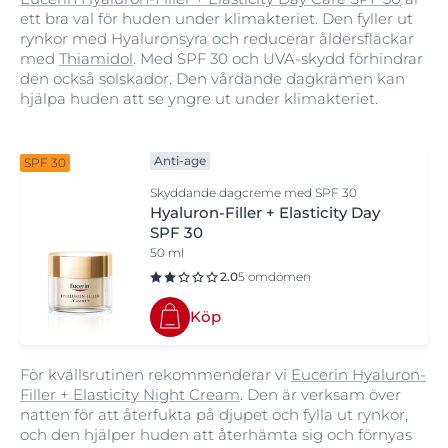
ett bra val för huden under klimakteriet. Den fyller ut
rynkor med Hyaluronsyra och reducerar åldersfläckar
med
Thiamidol
. Med SPF 30 och UVA-skydd förhindrar
den också solskador. Den vårdande dagkrämen kan
hjälpa huden att se yngre ut under klimakteriet.
Anti-age
SPF 30
Skyddande dagcreme med SPF 30
Hyaluron-Filler + Elasticity Day
SPF 30
50 ml
2.0
5 omdömen
Köp
För kvällsrutinen rekommenderar vi
Eucerin Hyaluron-
Filler + Elasticity Night Cream
. Den är verksam över
natten för att återfukta på djupet och fylla ut rynkor,
och den hjälper huden att återhämta sig och förnyas