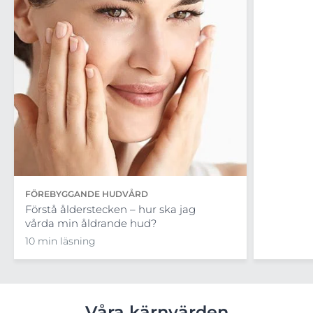
möjligheter för att minska besvären.
FÖREBYGGANDE HUDVÅRD
Förstå ålderstecken – hur ska jag
vårda min åldrande hud?
10 min läsning
Våra kärnvärden