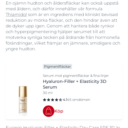
En ojämn hudton och åldersfläckar kan också uppstå
med åldern, och därför innehåller vår formula
Thiamidol
som är en ingrediens med kliniskt bevisad
reduktion av mörka fläckar, och den hindrar även att
de dyker upp igen. Genom att hantera både rynkor
och hyperpigmentering hjälper serumet till att
motverka synliga tecken på åldrande från hormonella
förändringar, vilket främjar en jämnare, smidigare och
yngre hudton.
Pigmentfläckar
Serum mot pigmentfläckar & fina linjer
Hyaluron-Filler + Elasticity 3D
Serum
30 ml
4.1
45 omdömen
Köp
Eucerin Hyaluron-Filler + Elasticity Day Care SPF 30
är