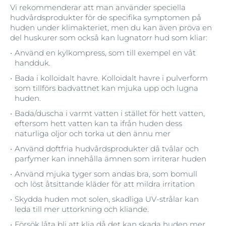
Vi rekommenderar att man använder speciella
hudvårdsprodukter för de specifika symptomen på
huden under klimakteriet, men du kan även pröva en
del huskurer som också kan lugnatorr hud som kliar:
Använd en kylkompress, som till exempel en våt
handduk.
Bada i kolloidalt havre. Kolloidalt havre i pulverform
som tillförs badvattnet kan mjuka upp och lugna
huden.
Bada/duscha i varmt vatten i stället för hett vatten,
eftersom hett vatten kan ta ifrån huden dess
naturliga oljor och torka ut den ännu mer
Använd doftfria hudvårdsprodukter då tvålar och
parfymer kan innehålla ämnen som irriterar huden
Använd mjuka tyger som andas bra, som bomull
och löst åtsittande kläder för att mildra irritation
Skydda huden mot solen, skadliga UV-strålar kan
leda till mer uttorkning och kliande.
Försök låta bli att klia då det kan skada huden mer.