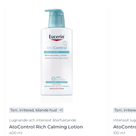
Torr, irriterad, kliande hud
+1
Torr, irrite
Lugnande och intensivt återfuktande
Intensivt lu
AtoControl Rich Calming Lotion
AtoContr
400 ml
100 ml