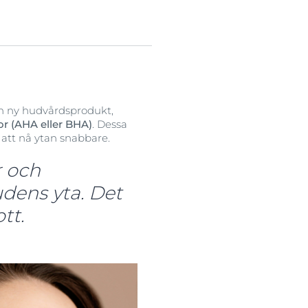
 en ny hudvårdsprodukt,
or (AHA eller BHA)
. Dessa
r att nå ytan snabbare.
r och
udens yta. Det
tt.