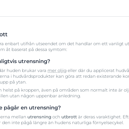
ott
ra enbart utifrån utseendet om det handlar om ett vanligt utb
a dem åt baserat på dessa symtom:
nligtvis utrensning?
där huden brukar vara
mer oljig
eller där du applicerat hudv
nserna i hudvårdsprodukter kan göra att redan existerande 
upp på ytan.
m helst på kroppen, även på områden som normalt inte är ol
ällen utan någon uppenbar anledning.
ge pågår en utrensning?
aderna mellan
utrensning
och
utbrott
är deras varaktighet. E
 den inte pågå längre än hudens naturliga förnyelsecykel.