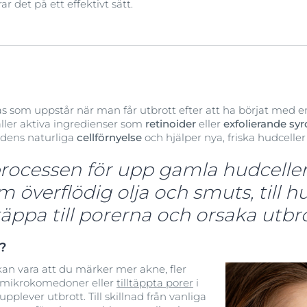
 det på ett effektivt sätt.
g fas som uppstår när man får utbrott efter att ha börjat med
ller aktiva ingredienser som
retinoider
eller
exfolierande syr
dens naturliga
cellförnyelse
och hjälper nya, friska hudcelle
rocessen för upp gamla hudcelle
m överflödig olja och smuts, till h
t täppa till porerna och orsaka utbro
?
kan vara att du märker mer akne, fler
, mikrokomedoner eller
tilltäppta porer
i
pplever utbrott. Till skillnad från vanliga