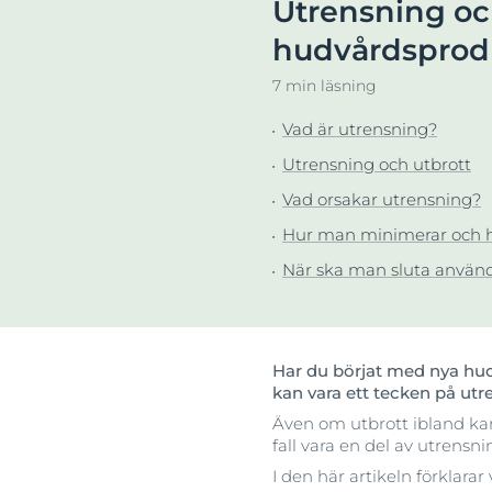
Utrensning och
Sprucken hud
Sprucken hud
Uppt
hudvårdsprod
Svettning
Torr hud
7 min läsning
Torr hud
Torr, irriterad
Vad är utrensning?
Hyperpigmentering
Utrensning och utbrott
Torr, irriterad & kliande hud
Vad orsakar utrensning?
Hur man minimerar och h
När ska man sluta använd
Har du börjat med nya hudv
kan vara ett tecken på utr
Även om utbrott ibland kan
fall vara en del av utrensn
I den här artikeln förklarar