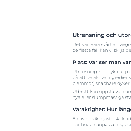
Utrensning och utbr
Det kan vara svårt att avgö
de flesta fall kan vi skilj
Plats: Var ser man va
Utrensning kan dyka upp 
på att de aktiva ingredie
blemmor) snabbare dyker 
Utbrott kan uppstå var so
nya eller slumpmässiga st
Varaktighet: Hur län
En av de viktigaste skilln
när huden anpassar sig bör