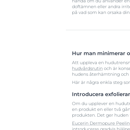
hända om du använder en f
doftämnen eller andra irri
på vad som kan orsaka din
Hur man minimerar o
Att uppleva en hudutrensnin
hudvårdsrutin
och är konse
hudens återhämtning och m
Här är några enkla steg so
Introducera exfolier
Om du upplever en hudutre
en produkt en eller två gå
produkten. Det ger huden ti
Eucerin Dermopure Peelin
introduceras gradvis hjälpe