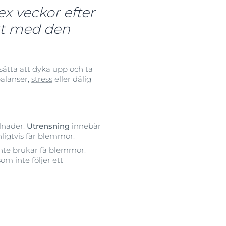
ex veckor efter
kt med den
sätta att dyka upp och ta
balanser,
stress
eller dålig
llnader.
Utrensning
innebär
ligtvis får blemmor.
inte brukar få blemmor.
m inte följer ett