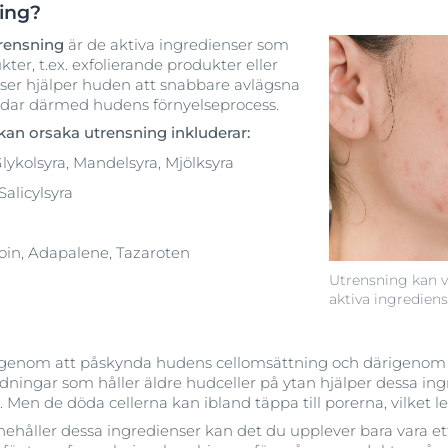
ing?
rensning
är de aktiva ingredienser som
ter, t.ex. exfolierande produkter eller
nser hjälper huden att snabbare avlägsna
dar därmed hudens förnyelseprocess.
kan orsaka utrensning inkluderar:
lykolsyra, Mandelsyra, Mjölksyra
Salicylsyra
noin, Adapalene, Tazaroten
Utrensning kan v
aktiva ingredien
 genom att påskynda hudens cellomsättning och därigenom få
ingar som håller äldre hudceller på ytan hjälper dessa ingre
Men de döda cellerna kan ibland täppa till porerna, vilket le
ehåller dessa ingredienser kan det du upplever bara vara ett