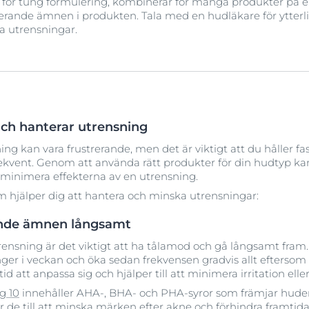
ör tung formulering, kombinerar för många produkter på en
terande ämnen i produkten. Tala med en hudläkare för ytterl
a utrensningar.
ch hanterar utrensning
g kan vara frustrerande, men det är viktigt att du håller fas
kvent. Genom att använda rätt produkter för din hudtyp kan 
inimera effekterna av en utrensning.
m hjälper dig att hantera och minska utrensningar:
ande ämnen långsamt
nsning är det viktigt att ha tålamod och gå långsamt fram.
nger i veckan och öka sedan frekvensen gradvis allt eftersom
d att anpassa sig och hjälper till att minimera irritation elle
g 10
innehåller AHA-, BHA- och PHA-syror som främjar hudens
r de till att minska
märken efter akne
och förhindra framtida 