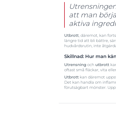
Utrensningen 
att man börj
aktiva ingred
Utbrott
, däremot, kan fort
längre tid att bli bättre,
hudvårdsrutin, inte åtgärd
Skillnad: Hur man kä
Utrensning
och
utbrott
kan
oftast små fläckar, vita ell
Utbrott
kan däremot uppstå
Det kan handla om inflamme
förutsägbart mönster. Up