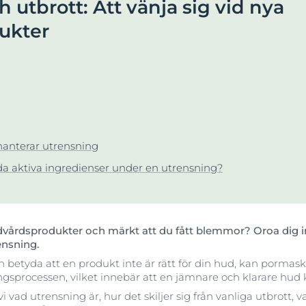
 utbrott: Att vänja sig vid nya
produkter
Irriterad hud
Sprucken hud
+1
äck Anti-Pigment
ukter
UltraSensitive & AntiRedness
Universalsalvan för torr hud
Aquaphor Soothing Skin Balm
UreaRepair
 & kliande hud
45 ML
Läs mer
4.9
34 omdömen
Köp
anterar utrensning
Pigmentfläckar
a aktiva ingredienser under en utrensning?
Dagcreme mot pigmentfläckar
Anti-Pigment Day SPF 30
50 ml
3.2
33 omdömen
årdsprodukter och märkt att du fått blemmor? Oroa dig inte!
ensning.
Köp
 betyda att en produkt inte är rätt för din hud, kan pormask
ingsprocessen, vilket innebär att en jämnare och klarare hud 
 vi vad utrensning är, hur det skiljer sig från vanliga utbrott
Visa alla produkt