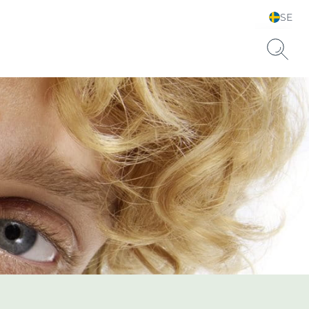
SE
Välj land