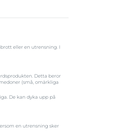
rott eller en utrensning. I
årdsprodukten. Detta beror
komedoner (små, omärkliga
jiga. De kan dyka upp på
ftersom en utrensning sker