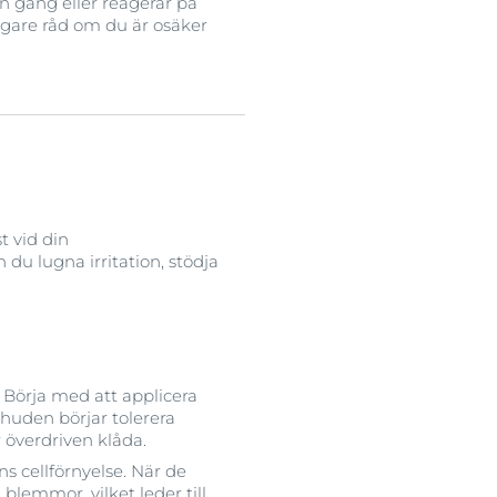
 gång eller reagerar på
igare råd om du är osäker
t vid din
du lugna irritation, stödja
 Börja med att applicera
 huden börjar tolerera
r överdriven klåda.
 cellförnyelse. När de
blemmor, vilket leder till