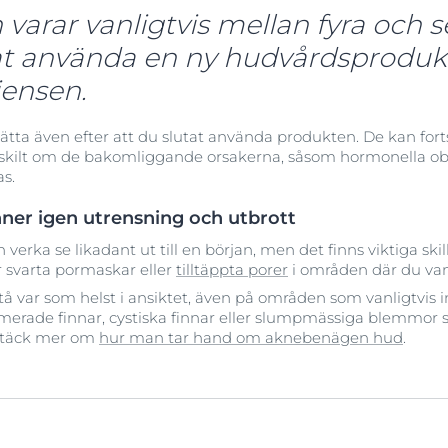
varar vanligtvis mellan fyra och s
at använda en ny hudvårdsprodu
iensen.
sätta även efter att du slutat använda produkten. De kan fort
 särskilt om de bakomliggande orsakerna, såsom hormonella o
as.
nner igen utrensning och utbrott
 verka se likadant ut till en början, men det finns viktiga ski
er svarta pormaskar eller
tilltäppta porer
i områden där du van
 var som helst i ansiktet, även på områden som vanligtvis 
rade finnar, cystiska finnar eller slumpmässiga blemmor so
ptäck mer om
hur man tar hand om aknebenägen hud
.