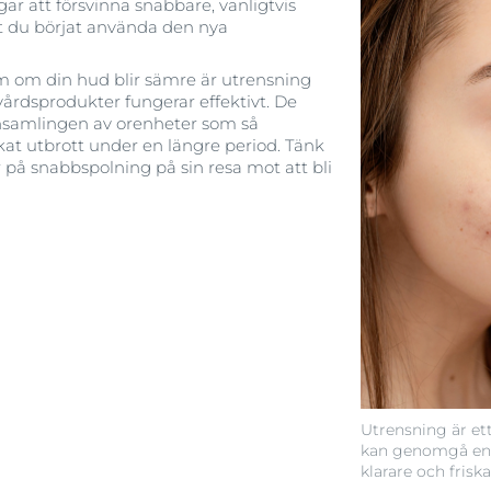
ar att försvinna snabbare, vanligtvis
tt du börjat använda den nya
 om din hud blir sämre är utrensning
vårdsprodukter fungerar effektivt. De
 ansamlingen av orenheter som så
at utbrott under en längre period. Tänk
 på snabbspolning på sin resa mot att bli
Utrensning är ett
kan genomgå en 
klarare och frisk