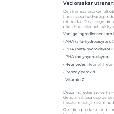
Vad orsakar utrensn
Den främsta orsaken till
ut
finns i vissa hudvårdsproduk
retinoider. Dessa ingredie
döda hudceller och påskyn
Vanliga ingredienser som 
AHA (alfa-hydroxisyror):
G
BHA (beta-hydroxisyror):
PHA (polyhydroxisyror)
Retinoider:
Retinol, Treti
Benzoylperoxid
Vitamin C
Dessa ingredienser verkar
Genom att lösa upp de bindn
fräschare och jämnare hud. 
Om dina produkter inte inn