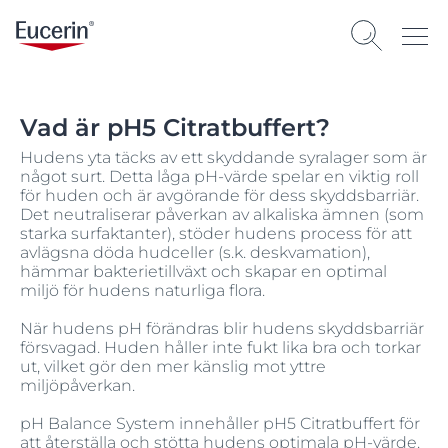
Vad är pH5 Citratbuffert?
Hudens yta täcks av ett skyddande syralager som är
något surt. Detta låga pH-värde spelar en viktig roll
för huden och är avgörande för dess skyddsbarriär.
Det neutraliserar påverkan av alkaliska ämnen (som
starka surfaktanter), stöder hudens process för att
avlägsna döda hudceller (s.k. deskvamation),
hämmar bakterietillväxt och skapar en optimal
miljö för hudens naturliga flora.
När hudens pH förändras blir hudens skyddsbarriär
försvagad. Huden håller inte fukt lika bra och torkar
ut, vilket gör den mer känslig mot yttre
miljöpåverkan.
pH Balance System innehåller pH5 Citratbuffert för
att återställa och stötta hudens optimala pH-värde.