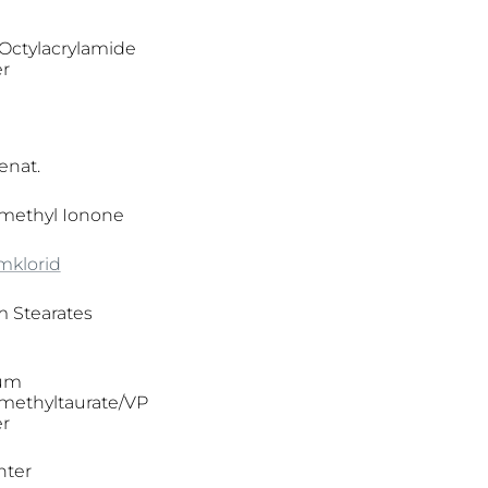
/Octylacrylamide
r
enat.
omethyl Ionone
mklorid
 Stearates
um
imethyltaurate/VP
r
nter