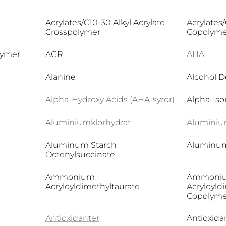
1-Methylhydantoin-2-Imide
4-t-Butylcyclohexanol (Trans-
Acrylates/C10-30 Alkyl Acrylate
Acrylates
Isomer)
Crosspolymer
Copolyme
lymer
AGR
AHA
Alanine
Alcohol D
Alpha-Hydroxy Acids (AHA-syror)
Alpha-Is
Aluminiumklorhydrat
Aluminiu
Aluminum Starch
Aluminum
Octenylsuccinate
Ammonium
Ammoni
Acryloyldimethyltaurate
Acryloyld
Copolyme
Antioxidanter
Antioxida