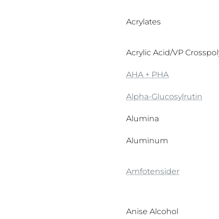
1,2-Hexanediol
4-Butylresorcinol
Acrylates
Acrylic Acid/VP Crosspo
AHA + PHA
Alpha-Glucosylrutin
Alumina
Aluminum
Amfotensider
Anise Alcohol